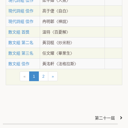
現代詩組 佳作
梁芊嬅〈人魚〉
現代詩組 佳作
高于倢〈自白〉
現代詩組 佳作
冉明郼〈神說〉
散文組 首獎
溫特〈百憂解〉
散文組 第二名
黃羽梃〈炒米粉〉
散文組 第三名
任文耀〈畢業生〉
散文組 佳作
黃洺軒〈法格拉斯〉
«
1
2
»
第二十一屆