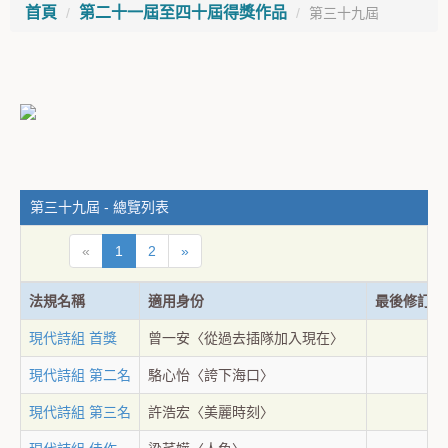
首頁
第二十一屆至四十屆得獎作品
第三十九屆
第三十九屆 - 總覽列表
«
1
2
»
法規名稱
適用身份
最後修訂日
現代詩組 首獎
曾一安〈從過去插隊加入現在〉
現代詩組 第二名
駱心怡〈誇下海口〉
現代詩組 第三名
許浩宏〈美麗時刻〉