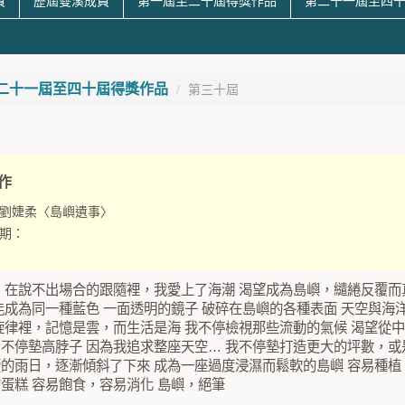
員
歷屆雙溪成員
第一屆至二十屆得獎作品
第二十一屆至四
二十一屆至四十屆得獎作品
第三十屆
作
劉婕柔〈島嶼遺事〉
期：
 在說不出場合的跟隨裡，我愛上了海潮 渴望成為島嶼，繾綣反覆而
能成為同一種藍色 一面透明的鏡子 破碎在島嶼的各種表面 天空與海
旋律裡，記憶是雲，而生活是海 我不停檢視那些流動的氣候 渴望從中
不停墊高脖子 因為我追求整座天空… 我不停墊打造更大的坪數，或
的雨日，逐漸傾斜了下來 成為一座過度浸濕而鬆軟的島嶼 容易種植
蛋糕 容易飽食，容易消化 島嶼，絕筆