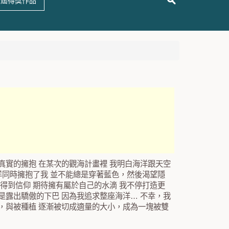
十屆得獎作品
真實的擁抱 在某次的觀海計畫裡 我明白海洋跟天空
洋同時擁抱了我 並不能總是穿著藍色，然後渴望隱
得到信仰 期待擁有屬於自己的水滴 我不停打造更
是露出驕傲的下巴 因為我追求整座海洋… 不幸，我
，與被種植 逐漸被切成適量的大小，成為一塊被雙