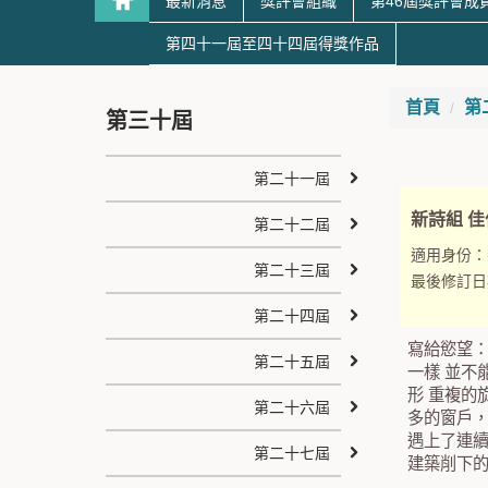
最新消息
獎評會組織
第46屆獎評會成
第四十一屆至四十四屆得獎作品
首頁
第
第三十屆
第二十一屆
新詩組 佳
第二十二屆
適用身份：
第二十三屆
最後修訂日
第二十四屆
寫給慾望：
第二十五屆
一樣 並不
形 重複的
第二十六屆
多的窗戶，
遇上了連續
第二十七屆
建築削下的