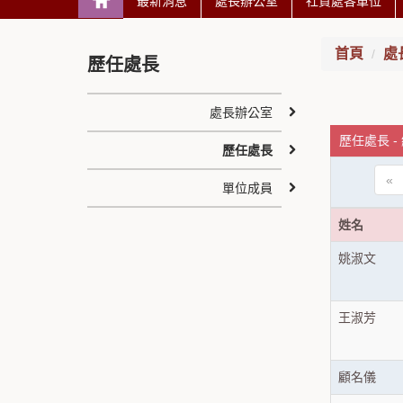
最新消息
處長辦公室
社資處各單位
首頁
處
歷任處長
處長辦公室
歷任處長 -
歷任處長
«
單位成員
姓名
姚淑文
王淑芳
顧名儀