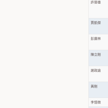
許晉雄
賈凱傑
彭廣林
陳立剛
謝政諭
黃剛
李憶微