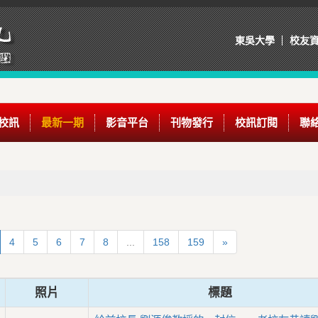
東吳大學
校友
校訊
最新一期
影音平台
刊物發行
校訊訂閱
聯
4
5
6
7
8
...
158
159
»
照片
標題