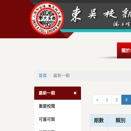
關於
首頁
最新一期
最新一期
«
1
2
3
重要校聞
可喜可賀
期數
類別