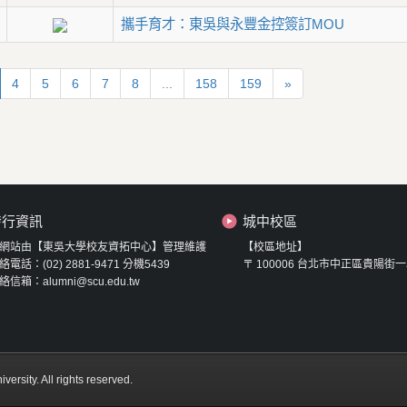
攜手育才：東吳與永豐金控簽訂MOU
4
5
6
7
8
...
158
159
»
發行資訊
城中校區
網站由【東吳大學校友資拓中心】管理維護
【校區地址】
絡電話：(02) 2881-9471 分機5439
〒 100006 台北市中正區貴陽街一
絡信箱：alumni@scu.edu.tw
y. All rights reserved.