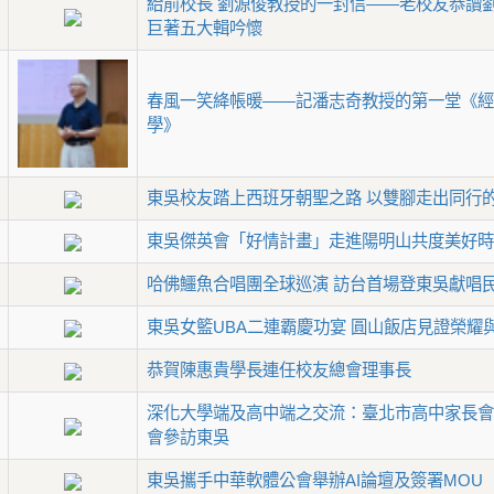
給前校長 劉源俊教授的一封信——老校友恭讀
巨著五大輯吟懷
春風一笑絳帳暖——記潘志奇教授的第一堂《經
學》
東吳校友踏上西班牙朝聖之路 以雙腳走出同行
東吳傑英會「好情計畫」走進陽明山共度美好時
哈佛鱷魚合唱團全球巡演 訪台首場登東吳獻唱
東吳女籃UBA二連霸慶功宴 圓山飯店見證榮耀
恭賀陳惠貴學長連任校友總會理事長
深化大學端及高中端之交流：臺北市高中家長會
會參訪東吳
東吳攜手中華軟體公會舉辦AI論壇及簽署MOU