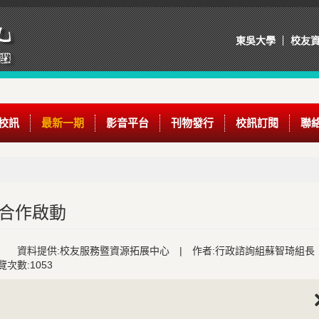
東吳大學
校友
校訊
最新一期
影音平台
刊物發行
校訊訂閱
聯
能合作啟動
資料提供:校友服務暨資源拓展中心
|
作者:行政諮詢組蘇智琦組長
覽次數:1053
Nex