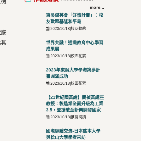
上機
more...
東吳傑英會「好情計畫」：校
友歡聚基隆和平島
2023/10/18|校友動態
電腦
化其
世界共融！通識教育中心學習
成果展
2023/10/18|校園花絮
2023年東吳大學學海築夢計
畫圓滿成功
2023/10/18|校園花絮
【21世紀國富論】簡禎富講座
教授：製造業全面升級為工業
3.5，並擴散至新興開發國家
2023/10/18|推薦閱讀
國際經驗交流-日本熊本大學
與松山大學學者來訪