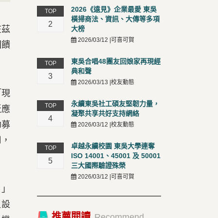
2026《遠見》企業最愛 東吳
TOP
橫掃商法、資訊、大傳等多項
2
在茲
大榜
2026/03/12 |可喜可賀
回饋
東吳合唱48團友回娘家再現經
TOP
典和聲
3
2026/03/13 |校友動態
「現
永續東吳社工碩友堅韌力量，
TOP
泛應
凝聚共享共好支持網絡
4
功募
2026/03/12 |校友動態
用，
卓越永續校園 東吳大學連奪
TOP
ISO 14001、45001 及 50001
5
三大國際驗證殊榮
2026/03/12 |可喜可賀
展」
組設
推薦閱讀
Recommend