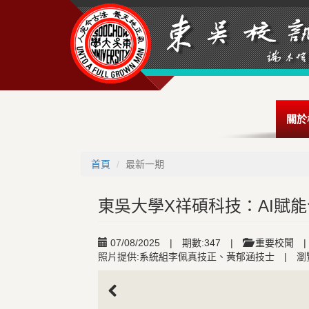
關於
首頁
最新一期
東吳大學X祥碩科技：AI賦
07/08/2025
|
期數:347
|
重要校聞
|
照片提供:系統組李佩真技正、黃郁涵技士
|
瀏
Previous