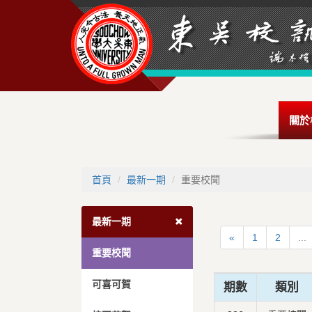
關於
首頁
最新一期
重要校聞
最新一期
«
1
2
...
重要校聞
可喜可賀
期數
類別