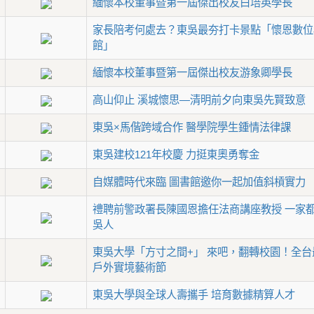
緬懷本校董事暨第一屆傑出校友白培英學長
家長陪考何處去？東吳最夯打卡景點「懷恩數位
館」
緬懷本校董事暨第一屆傑出校友游象卿學長
高山仰止 溪城懷思—清明前夕向東吳先賢致意
東吳×馬偕跨域合作 醫學院學生鍾情法律課
東吳建校121年校慶 力挺東奧勇奪金
自媒體時代來臨 圖書館邀你一起加值斜槓實力
禮聘前警政署長陳國恩擔任法商講座教授 一家
吳人
東吳大學「方寸之間+」 來吧，翻轉校園！全台
戶外實境藝術節
東吳大學與全球人壽攜手 培育數據精算人才