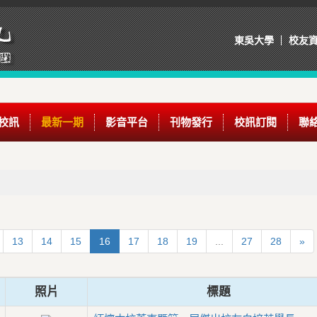
東吳大學
校友
校訊
最新一期
影音平台
刊物發行
校訊訂閱
聯
13
14
15
16
17
18
19
...
27
28
»
照片
標題