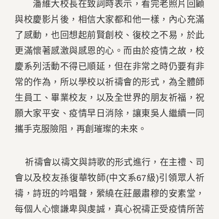
潘維大校長在致詞時表示，看完老照片回顧
與校慶影片後，相信大家都和他一樣，內心充滿
了感動，也回想起前賢創校、復校之不易，於此
更滿懷著感激與感恩的心。而由於疫情之故，校
慶系列活動不得已順延，但在非常之時仍要有非
常的作為，所以學校以祈禱會的形式，為全體師
生員工、畢業校友，以及全世界的朋友祈福，祝
願大家平安、疫情早日消除，讓東吳人繼續一同
攜手克服險阻，再創璀璨的未來。
祈禱會以禱文與詩歌的形式進行，在主禮、司
會以及校友孫復華牧師(中文系67級)引領眾人祈
禱，詩班的吟唱聲，縈繞在莊嚴肅穆的安素堂，
每個人心懷謙卑與虔誠，真心祝禱正受疫情所苦