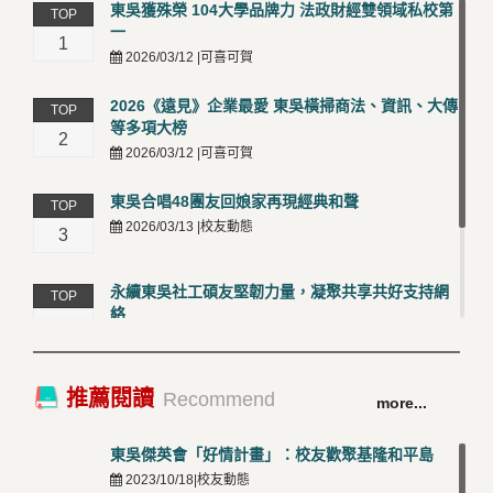
東吳獲殊榮 104大學品牌力 法政財經雙領域私校第
TOP
一
1
2026/03/12 |可喜可賀
2026《遠見》企業最愛 東吳橫掃商法、資訊、大傳
TOP
等多項大榜
2
2026/03/12 |可喜可賀
東吳合唱48團友回娘家再現經典和聲
TOP
2026/03/13 |校友動態
3
永續東吳社工碩友堅韌力量，凝聚共享共好支持網
TOP
絡
4
2026/03/12 |校友動態
卓越永續校園 東吳大學連奪 ISO 14001、45001 及
TOP
推薦閱讀
Recommend
more...
50001三大國際驗證殊榮
5
2026/03/12 |可喜可賀
東吳傑英會「好情計畫」：校友歡聚基隆和平島
2023/10/18|校友動態