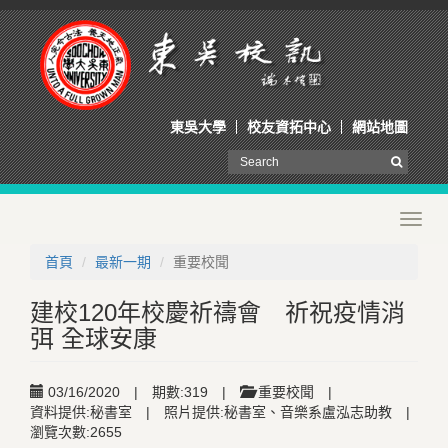
東吳大學
校友資拓中心
網站地圖
Toggl
navig
首頁
最新一期
重要校聞
建校120年校慶祈禱會 祈祝疫情消
弭 全球安康
03/16/2020
|
期數:319
|
重要校聞
|
資料提供:秘書室
|
照片提供:秘書室、音樂系盧泓志助教
|
瀏覽次數:2655