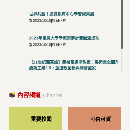
世界共融！通識教育中心學習成果展
2023/10/18|校園花絮
2023年東吳大學學海築夢計畫圓滿成功
2023/10/18|校園花絮
【21世紀國富論】簡禎富講座教授：製造業全面升
級為工業3.5，並擴散至新興開發國家
2023/10/18|推薦閱讀
國際經驗交流-日本熊本大學與松山大學學者來訪
內容頻道
2023/10/18|推薦閱讀
Channel
重要校聞
可喜可賀