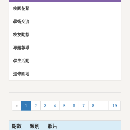
校園花絮
學術交流
校友動態
專題報導
學生活動
進修園地
«
1
2
3
4
5
6
7
8
...
19
20
期數
類別
照片