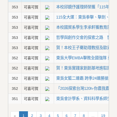
本校邱鏡伃護理師榮獲「115年度
353
可喜可賀
115全大運：東吳拳擊、擊劍、跆
353
可喜可賀
本校國貿系學生李承軒獲教育部「
353
可喜可賀
哲學與創作交會的探索之路 哲學
353
可喜可賀
賀！本校王子騫助理教授及歐素華
353
可喜可賀
東吳大學EMBA擊敗全國強隊 勇
352
可喜可賀
賀！東吳實踐家創創基地進駐團隊通過
352
可喜可賀
東吳女籃二連霸 跨季24連勝搶下U
352
可喜可賀
「2026探索台灣120h-你農我農We
352
可喜可賀
東吳會計學系、資料科學系師生榮獲
351
可喜可賀
«
1
2
3
4
5
6
7
8
...
19
20