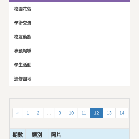
校園花絮
學術交流
校友動態
專題報導
學生活動
進修園地
«
1
2
...
9
10
11
12
13
14
15
期數
類別
照片