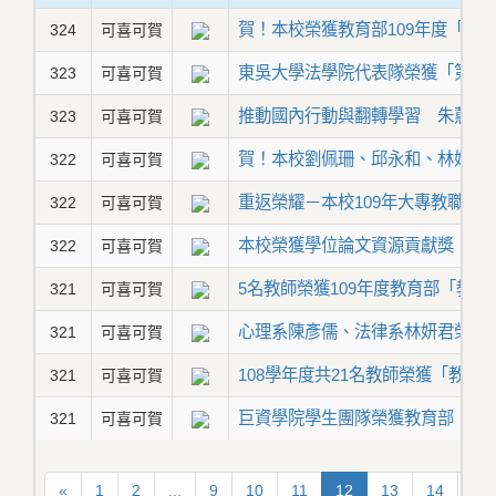
賀！本校榮獲教育部109年度「大
324
可喜可賀
東吳大學法學院代表隊榮獲「第11
323
可喜可賀
推動國內行動與翻轉學習 朱蕙君特
323
可喜可賀
賀！本校劉佩珊、邱永和、林娟娟
322
可喜可賀
重返榮耀－本校109年大專教職工
322
可喜可賀
本校榮獲學位論文資源貢獻獎 私
322
可喜可賀
5名教師榮獲109年度教育部「教
321
可喜可賀
心理系陳彥儒、法律系林妍君榮獲1
321
可喜可賀
108學年度共21名教師榮獲「教
321
可喜可賀
巨資學院學生團隊榮獲教育部「全國大專
321
可喜可賀
«
1
2
...
9
10
11
12
13
14
15