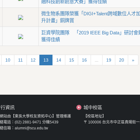
融科技創新創意大賽」獲得佳績
微生物系團隊榮獲「DIGI+Talent跨域數位人才
升計畫」銅牌賞
巨資學院團隊 「2019 IEEE Big Data」研討
獲得佳績
10
11
12
13
14
15
16
...
19
20
»
發行資訊
城中校區
網站由【東吳大學校友資拓中心】管理維護
【校區地址】
絡電話：(02) 2881-9471 分機5439
〒 100006 台北市中正區貴陽街一
絡信箱：alumni@scu.edu.tw