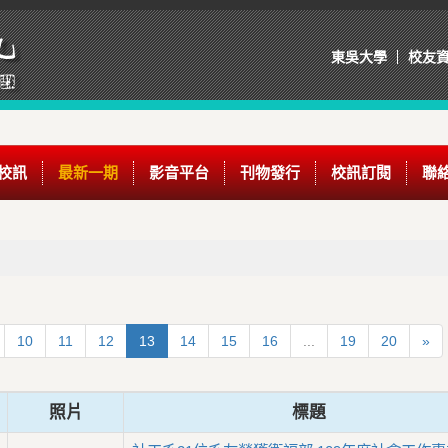
東吳大學
校友
校訊
最新一期
影音平台
刊物發行
校訊訂閱
聯
10
11
12
13
14
15
16
...
19
20
»
照片
標題