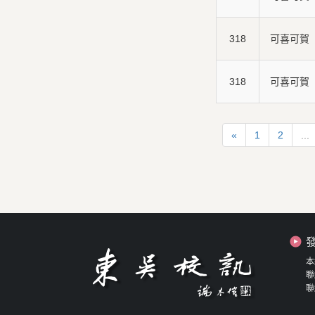
318
可喜可賀
318
可喜可賀
«
1
2
...
本
聯
聯