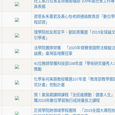
社工系21位系友榮獲衛福部 109年度社會工作
員表揚
資管系朱蕙君及黃心怡老師通過教育部「數位學
程認證」
理學院校友蔡定平、劉如熹獲選「2019全球論
引學者」
法學院團隊榮獲 「2020年傑賽普國際法模擬
論賽」臺灣區域賽冠軍
41位教師榮獲科技部108年度「學術研究優秀人
獎勵
化學系何美霖教授獲選107年度「教育部教學實
究計畫」亮點計畫
賀！東吳磨課師課程「全民瘋運動：健康人生」
獲2019年數位學習執行成效優良之課程
巨資學院跨領域學程團隊 「2019全國大專院校