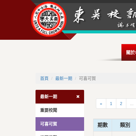
關於
首頁
最新一期
可喜可賀
最新一期
«
1
2
...
重要校聞
可喜可賀
期數
類別