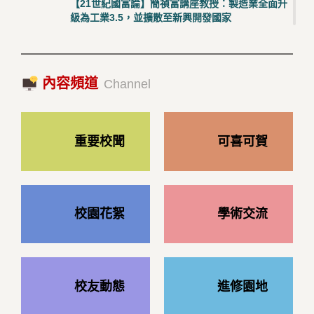
【21世紀國富論】簡禎富講座教授：製造業全面升
級為工業3.5，並擴散至新興開發國家
2023/10/18|推薦閱讀
國際經驗交流-日本熊本大學與松山大學學者來訪
內容頻道
2023/10/18|推薦閱讀
Channel
重要校聞
可喜可賀
校園花絮
學術交流
校友動態
進修園地