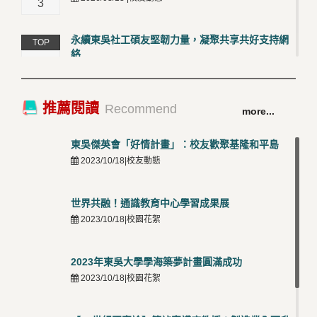
3
永續東吳社工碩友堅韌力量，凝聚共享共好支持網
TOP
絡
4
2026/03/12 |校友動態
卓越永續校園 東吳大學連奪 ISO 14001、45001 及
TOP
推薦閱讀
Recommend
more...
50001三大國際驗證殊榮
5
2026/03/12 |可喜可賀
東吳傑英會「好情計畫」：校友歡聚基隆和平島
2023/10/18|校友動態
世界共融！通識教育中心學習成果展
2023/10/18|校園花絮
2023年東吳大學學海築夢計畫圓滿成功
2023/10/18|校園花絮