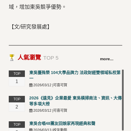
域，增加東吳競爭優勢。
【文/研究發展處】
人氣瀏覽
TOP 5
more...
東吳獲殊榮 104大學品牌力 法政財經雙領域私校第
TOP
一
1
2026/03/12 |可喜可賀
2026《遠見》企業最愛 東吳橫掃商法、資訊、大傳
TOP
等多項大榜
2
2026/03/12 |可喜可賀
東吳合唱48團友回娘家再現經典和聲
TOP
2026/03/13 |校友動態