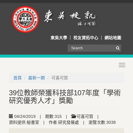
東吳大學
校友資拓中心
網站地圖
Toggl
navig
首頁
最新一期
可喜可賀
39位教師榮獲科技部107年度「學術
研究優秀人才」獎勵
04/24/2019
|
期數:315
|
可喜可賀
|
資料提供:秘書室
|
作者:研究發展處
|
瀏覽次數:3038