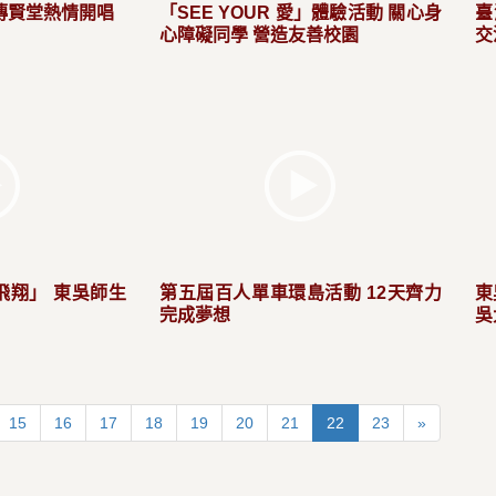
傳賢堂熱情開唱
「SEE YOUR 愛」體驗活動 關心身
臺
心障礙同學 營造友善校園
交
飛翔」 東吳師生
第五屆百人單車環島活動 12天齊力
東
完成夢想
吳
15
16
17
18
19
20
21
22
23
»