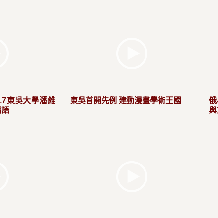
17東吳大學潘維
東吳首開先例 建動漫畫學術王國
俄
福語
與