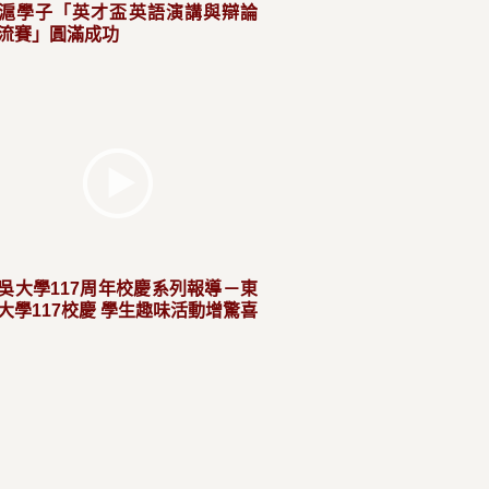
滬學子「英才盃英語演講與辯論
流賽」圓滿成功
吳大學117周年校慶系列報導－東
大學117校慶 學生趣味活動增驚喜