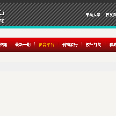
東吳大學
校友
校訊
最新一期
影音平台
刊物發行
校訊訂閱
聯