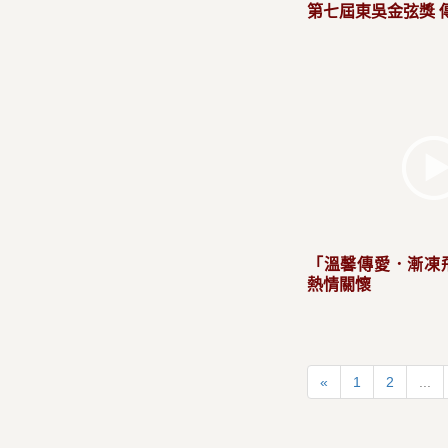
第七屆東吳金弦獎 
「溫馨傳愛．漸凍
熱情關懷
«
1
2
...