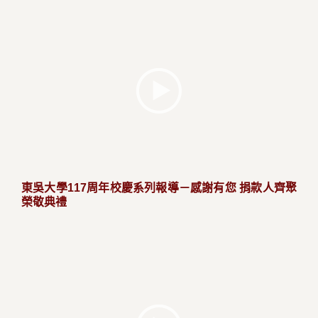
東吳大學117周年校慶系列報導－感謝有您 捐款人齊聚
榮敬典禮