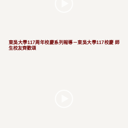
東吳大學117周年校慶系列報導－東吳大學117校慶 師
生校友齊歡頌