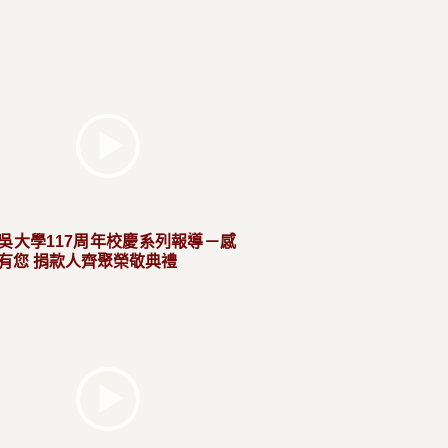
吳大學117周年校慶系列報導－感
有您 捐款人齊聚榮敬典禮