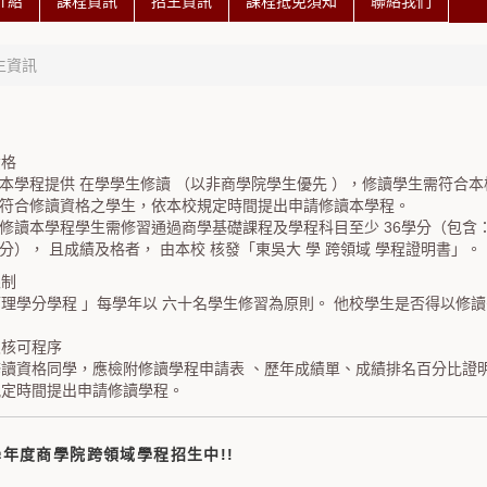
介紹
課程資訊
招生資訊
課程抵免須知
聯絡我們
生資訊
資格
本學程提供 在學學生修讀 （以非商學院學生優先 ），修讀學生需符合
符合修讀資格之學生，依本校規定時間提出申請修讀本學程。
修讀本學程學生需修習通過商學基礎課程及學程科目至少 36學分（包含：基
分）， 且成績及格者， 由本校 核發「東吳大 學 跨領域 學程證明書」。
限制
理學分學程 」每學年以 六十名學生修習為原則。 他校學生是否得以修
及核可程序
讀資格同學，應檢附修讀學程申請表 、歷年成績單、成績排名百分比證明
規定時間提出申請修讀學程。
學年度商學院跨領域學程招生中!!