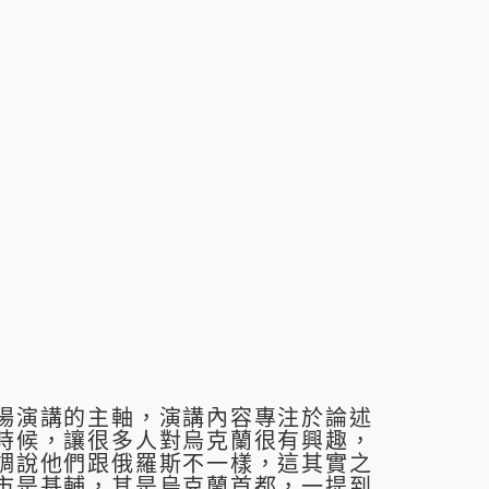
場演講的主軸，演講內容專注於論述
時候，讓很多人對烏克蘭很有興趣，
調說他們跟俄羅斯不一樣，這其實之
市是基輔，其是烏克蘭首都，一提到