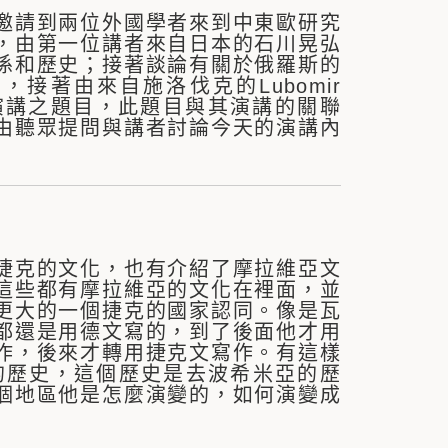
邀請到兩位外國學者來到中東歐研究
，由第一位講者來自日本的石川晃弘
係和歷史；接著談論有關於俄羅斯的
接著由來自施洛伐克的Lubomir
此演講之題目，此題目與其演講的關聯
由聽眾提問與講者討論今天的演講內
捷克的文化，也有介紹了摩拉維亞文
這些都有摩拉維亞的文化在裡面，並
更大的一個捷克的國家認同。像是瓦
都還是用德文寫的，到了後面他才用
作，後來才轉用捷克文寫作。有這樣
的歷史，這個歷史是去波希米亞的歷
個地區他是怎麼演變的，如何演變成