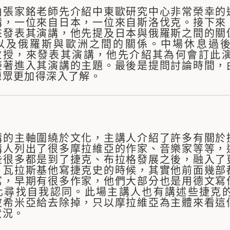
由張家銘老師先介紹中東歐研究中心非常榮幸的
講，一位來自日本，一位來自斯洛伐克。接下來
來發表其演講，他先提及日本與俄羅斯之間的關
以及俄羅斯與歐洲之間的關係。中場休息過後，
tan教授，來發表其演講，他先介紹其為何會訂
接著進入其演講的主題。最後是提問討論時間，
聽眾更加得深入了解。
講的主軸圍繞於文化，主講人介紹了許多有關於
講人列出了很多摩拉維亞的作家、音樂家等等，
些很多都是到了捷克、布拉格發展之後，融入了
，瓦拉斯基他寫捷克史的時候，其實他前面幾部
寫，早期有很多作家，他們大部分也是用德文寫
化尋找自我認同。此場主講人也有講述些捷克
波希米亞給去除掉，只以摩拉維亞為主體來看這
狀況。