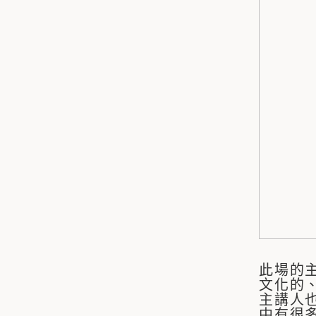
此場的
文化的
主講人
中有很