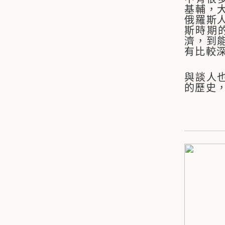
基輔，
俄羅斯
斯時期
濟，到
有比較
與談人
的歷史