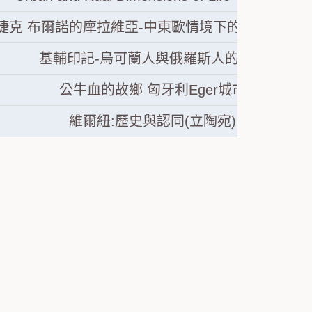
捷克 布爾諾的摩拉維亞-中東歐情境下的小民族主義
基輔印記-烏可蘭人與俄羅斯人的解讀
公牛血的故鄉 匈牙利Eger城市
維爾紐:歷史與認同(立陶宛)