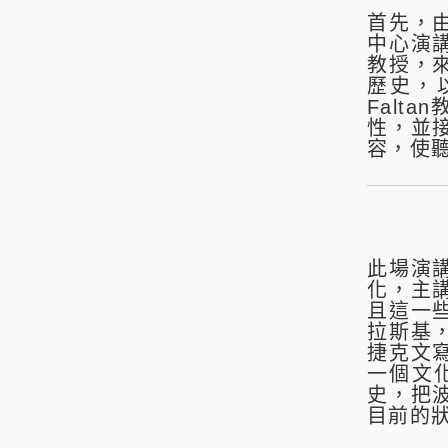
首先，
中心演
教授，
歷史，
Fal
性，並
容，使
此場演
化，主
且這一
拉斯基
捷克文
一個文
史，把
目前的