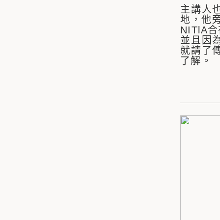
主講人
地，他旁
NITl
並且因
就請了
了解。