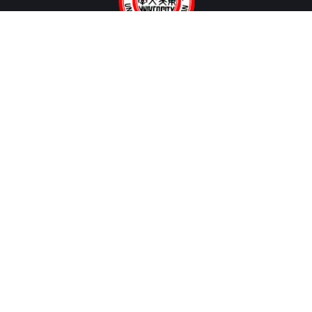
聯絡我們
歡迎您多多利用以下所列各項聯絡方式，隨時與我們聯繫指教。
聯絡地址：
〒 100006 台北市中正區貴陽街一段56號第2大樓2108室
聯絡電話：
02 2311 1531 分機 2571、2572
電子郵件：
mo@scu.edu.tw
常用連結
商學院首頁
教務處註冊課務組