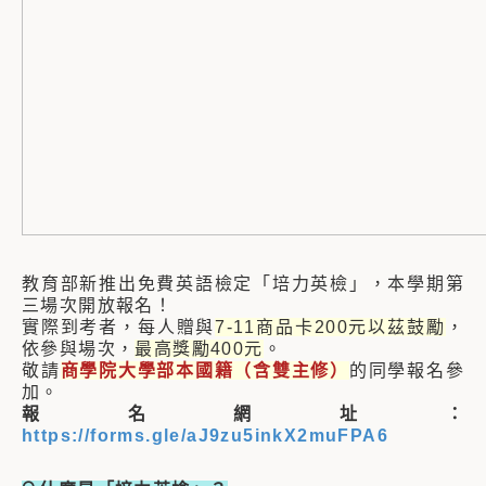
教育部新推出免費英語檢定「培力英檢」，本學期第
三場次開放報名！
實際到考者，每人贈與
7-11商品卡200元以茲鼓勵
，
依參與場次，
最高獎勵400元
。
敬請
商學院大學部本國籍（含雙主修）
的同學報名參
加。
報名網址：
https://forms.gle/aJ9zu5inkX2muFPA6