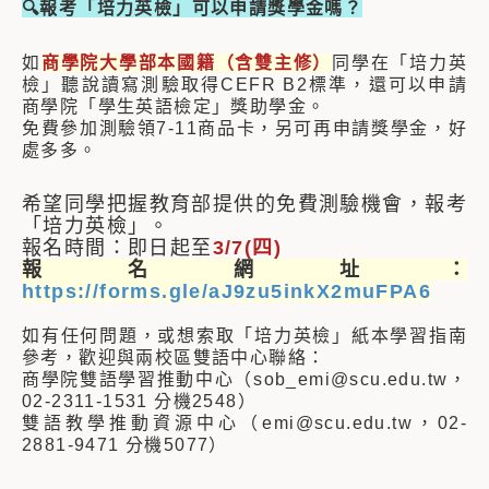
🔍報考「培力英檢」可以申請獎學金嗎？
如
商學院大學部本國籍（含雙主修）
同學在「培力英
檢」聽說讀寫測驗取得CEFR B2標準，還可以申請
商學院「學生英語檢定」獎助學金。
免費參加測驗領7-11商品卡，另可再申請獎學金，好
處多多。
希望同學把握教育部提供的免費測驗機會，報考
「培力英檢」。
報名時間：即日起至
3/7(四)
報名網址：
https://forms.gle/aJ9zu5inkX2muFPA6
如有任何問題，或想索取「培力英檢」紙本學習指南
參考，歡迎與兩校區雙語中心聯絡：
商學院雙語學習推動中心（sob_emi@scu.edu.tw，
02-2311-1531 分機2548）
雙語教學推動資源中心（emi@scu.edu.tw，02-
2881-9471 分機5077）