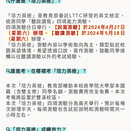
🔍什麼是「培力英檢」？
「培力英檢」是教育部委託LTTC研發的英文檢定，
檢測同學「聽說讀寫」四項能力測驗。
四項測驗分日舉行，
【說寫測驗】於2024年4月27日
（星期六）辦理、【聽讀測驗】於2024年5月18日
（星期六）
辦理。
「培力英檢」測驗內容以學術取向為主，題型貼近校
園英語情境，希望透過口說、寫作測驗，鼓勵同學接
觸以往聽讀測驗以外的考試經驗。
🔍誰能考、在哪裡考「培力英檢」？
本次「培力英檢」教育部補助本校商學院大學部本國
籍（含雙主修）同學名額，測驗費用完全免費，本次
考場將設置於雙溪校區。
本次「培力英檢」四項測驗分為兩天舉行，預計每場
次辦理半天，每項測驗包含試前說明和測驗時間共一
小時左右。
🔍「培力英檢」成績效力？