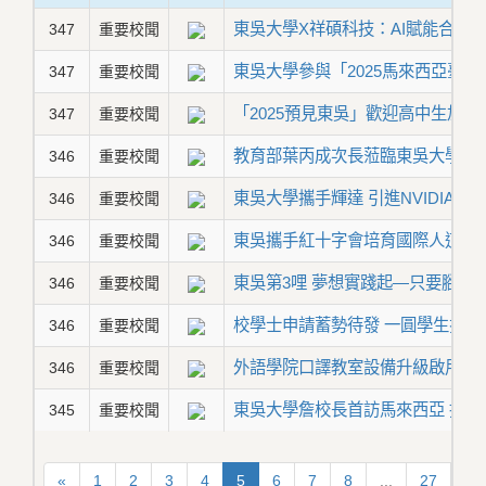
東吳大學X祥碩科技：AI賦能合作
347
重要校聞
東吳大學參與「2025馬來西亞臺
347
重要校聞
「2025預見東吳」歡迎高中生加入
347
重要校聞
教育部葉丙成次長蒞臨東吳大學，
346
重要校聞
東吳大學攜手輝達 引進NVIDIA Ge
346
重要校聞
東吳攜手紅十字會培育國際人道專
346
重要校聞
東吳第3哩 夢想實踐起—只要腳不
346
重要校聞
校學士申請蓄勢待發 一圓學生探索
346
重要校聞
外語學院口譯教室設備升級啟用暨
346
重要校聞
東吳大學詹校長首訪馬來西亞 推動
345
重要校聞
«
1
2
3
4
5
6
7
8
...
27
28