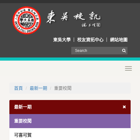
東吳大學
校友資拓中心
網站地圖
Toggl
navig
首頁
最新一期
重要校聞
最新一期
重要校聞
可喜可賀