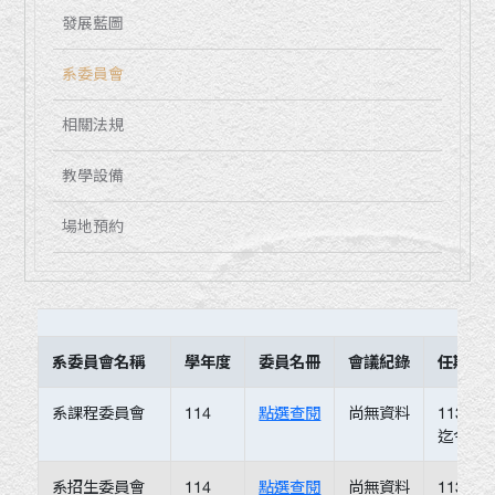
發展藍圖
系委員會
相關法規
教學設備
場地預約
系委員會名稱
學年度
委員名冊
會議紀錄
任期起
系課程委員會
114
點選查閱
尚無資料
113.01.
迄今。
系招生委員會
114
點選查閱
尚無資料
113.01.