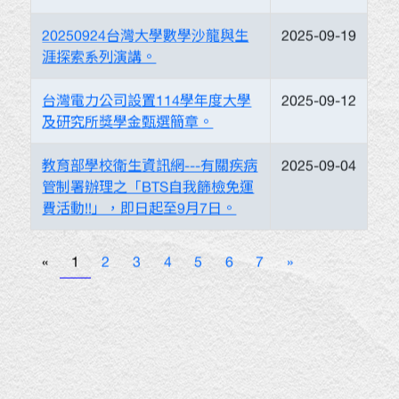
20250924台灣大學數學沙龍與生
2025-09-19
涯探索系列演講。
台灣電力公司設置114學年度大學
2025-09-12
及研究所獎學金甄選簡章。
教育部學校衛生資訊網---有關疾病
2025-09-04
管制署辦理之「BTS自我篩檢免運
費活動!!」，即日起至9月7日。
«
1
2
3
4
5
6
7
»