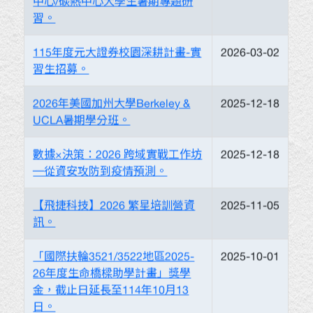
中心/碳熱中心大學生暑期專題研
習。
115年度元大證券校園深耕計畫-實
2026-03-02
習生招募。
2026年美國加州大學Berkeley &
2025-12-18
UCLA暑期學分班。
數據×決策：2026 跨域實戰工作坊
2025-12-18
─從資安攻防到疫情預測。
【飛捷科技】2026 繁星培訓營資
2025-11-05
訊。
「國際扶輪3521/3522地區2025-
2025-10-01
26年度生命橋樑助學計畫」獎學
金，截止日延長至114年10月13
日。