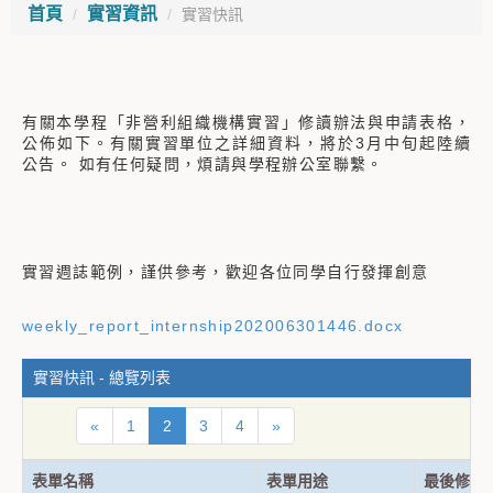
首頁
實習資訊
實習快訊
有關本學程「非營利組織機構實習」修讀辦法與申請表格，
公佈如下。有關實習單位之詳細資料，將於3月中旬起陸續
公告。 如有任何疑問，煩請與學程辦公室聯繫。
實習週誌範例，謹供參考，歡迎各位同學自行發揮創意
weekly_report_internship202006301446.docx
實習快訊 - 總覽列表
«
1
2
3
4
»
表單名稱
表單用途
最後修訂