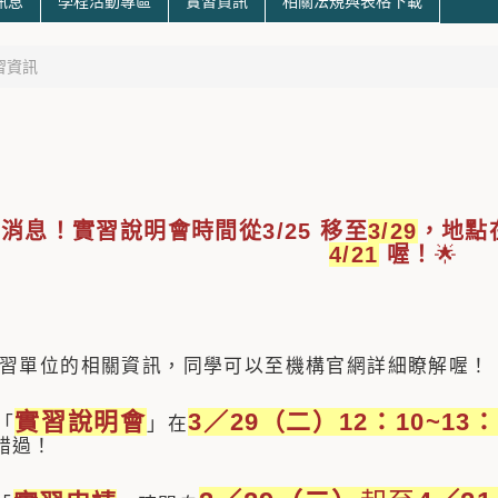
訊息
學程活動專區
實習資訊
相關法規與表格下載
習資訊
消息！實習說明會時間從3/25 移至
3/29
，地點
4/21
喔！
🌟
關實習單位的相關資訊，同學可以至機構官網詳細瞭解喔！
實習說明會
3／29（二）12：10~13：
年「
」在
錯過！