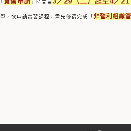
3／29（二）
起至
4／2
實習申請
年「
」時間自
非營利組織
醒同學，欲申請實習課程，需先修讀完成「