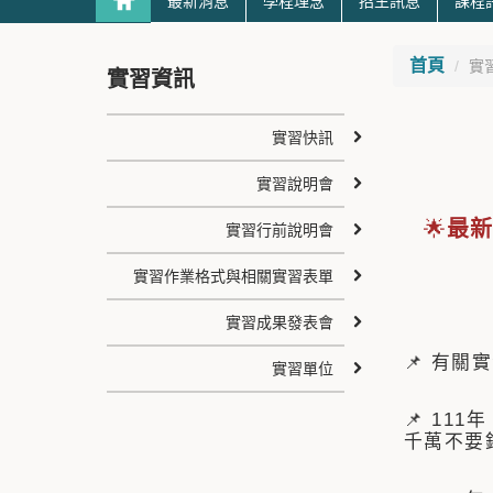
最新消息
學程理念
招生訊息
課程
首頁
實
實習資訊
實習快訊
實習說明會
🌟
最新
實習行前說明會
實習作業格式與相關實習表單
實習成果發表會
📌 有
實習單位
📌 111
千萬不要