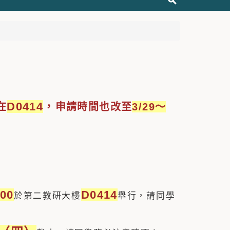
D0414
，
在
申請時間也改至
3/29～
00
D0414
於第二教研大樓
舉行，請同學