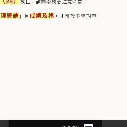
1（四）
截止，請同學務必注意時間！
管理概論
成績及格
」且
，才可於下學期申