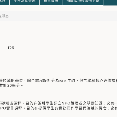
訊息
學程活動專區
實習資訊
相關法規與表格下載
程訊息
跨領域的學習，綜合課程設計分為兩大主軸，包含學程核心必修課程
，共計20學分。
知識課程，目的在領引學生建立NPO管理者之基礎知識；必修
O實作課程，目的在提供學生有實務操作學習與演練的機會；必