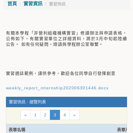
首頁
實習資訊
實習快訊
有關本學程「非營利組織機構實習」修讀辦法與申請表格，
公佈如下。有關實習單位之詳細資料，將於3月中旬起陸續
公告。 如有任何疑問，煩請與學程辦公室聯繫。
實習週誌範例，謹供參考，歡迎各位同學自行發揮創意
weekly_report_internship202006301446.docx
實習快訊 - 總覽列表
«
1
2
3
4
»
表單名稱
表單用