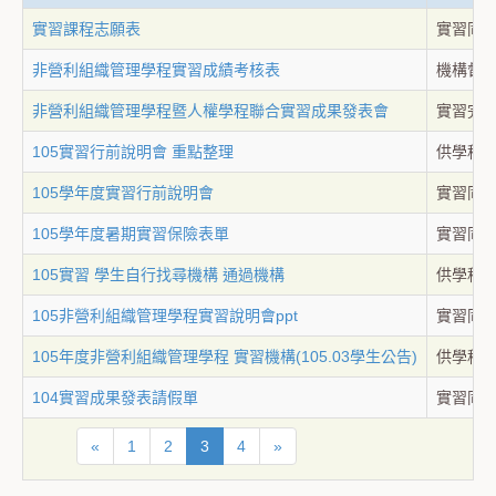
實習課程志願表
實習同
非營利組織管理學程實習成績考核表
機構督
非營利組織管理學程暨人權學程聯合實習成果發表會
實習完
105實習行前說明會 重點整理
供學程
105學年度實習行前說明會
實習同
105學年度暑期實習保險表單
實習同
105實習 學生自行找尋機構 通過機構
供學程
105非營利組織管理學程實習說明會ppt
實習同
105年度非營利組織管理學程 實習機構(105.03學生公告)
供學程
104實習成果發表請假單
實習同
«
1
2
3
4
»