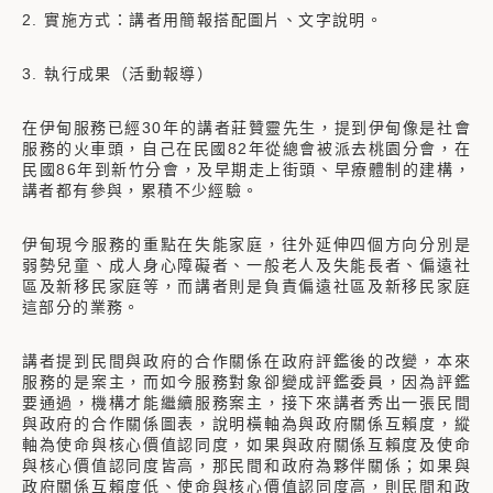
2. 實施方式：講者用簡報搭配圖片、文字說明。
3. 執行成果（活動報導）
在伊甸服務已經30年的講者莊贊靈先生，提到伊甸像是社會
服務的火車頭，自己在民國82年從總會被派去桃園分會，在
民國86年到新竹分會，及早期走上街頭、早療體制的建構，
講者都有參與，累積不少經驗。
伊甸現今服務的重點在失能家庭，往外延伸四個方向分別是
弱勢兒童、成人身心障礙者、一般老人及失能長者、偏遠社
區及新移民家庭等，而講者則是負責偏遠社區及新移民家庭
這部分的業務。
講者提到民間與政府的合作關係在政府評鑑後的改變，本來
服務的是案主，而如今服務對象卻變成評鑑委員，因為評鑑
要通過，機構才能繼續服務案主，接下來講者秀出一張民間
與政府的合作關係圖表，說明橫軸為與政府關係互賴度，縱
軸為使命與核心價值認同度，如果與政府關係互賴度及使命
與核心價值認同度皆高，那民間和政府為夥伴關係；如果與
政府關係互賴度低、使命與核心價值認同度高，則民間和政