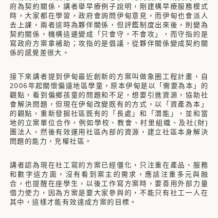
府為契約關係，講者舉早療例子說明，剛建構早療服務模式
時，大家都在學習，政府會詢問伊甸意見，而伊甸也會派人
去上課，兩者這時為夥伴關係，但評鑑制度出來後，則變為
契約關係，機構這邊變成「只會守，不會攻」，而守指的是
寫政府方案拿補助；攻指的是倡議，從夥伴關係變成契約關
係的感覺差很大。
接下來講者提到伊甸最近創新的方案叫做象圈工程計畫，自
2006年起關懷偏遠地區學童，原本伊甸是以「需要為本」的
觀點，看到偏鄉孩童的問題和不足，想要引進資源，協助社
會解決問題，但現在伊甸改變既有的方式，以「資產為本」
的觀點，重新發掘社區既有的「長處」和「潛能」，並和當
地的立案單位合作，例如學校、教會、村里組織、及社(財)
團法人，然後有效運用社區內部的資源，建立社區本身解決
問題的能力，充權社區。
講者認為現在社工寫的方案已經僵化，只注重在產品、服務
和數字這方面，沒有看到案主的需求，應該注重多元與融
合，也提醒在座學生，以後工作寫方案時，要善用外部力量
借力使力，因為方案是要大家參與的，不能只有社工一人在
其中，這樣才能有效達成方案的目標。