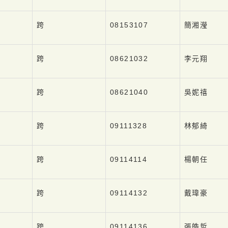
跨
08153107
簡湘瀅
跨
08621032
李元翔
跨
08621040
吳妮禧
跨
09111328
林郁綺
跨
09114114
楊朝任
跨
09114132
戴瑋豪
跨
09114136
張皓哲