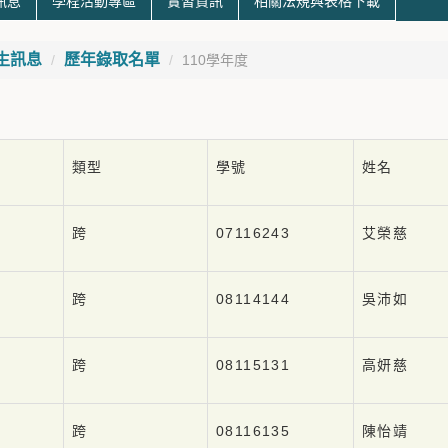
訊息
學程活動專區
實習資訊
相關法規與表格下載
生訊息
歷年錄取名單
110學年度
類型
學號
姓名
跨
07116243
艾榮慈
跨
08114144
吳沛如
跨
08115131
高妍慈
跨
08116135
陳怡靖