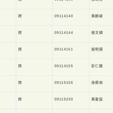
跨
09114140
黃麒峻
跨
09114144
張文碩
跨
09114151
施明揚
跨
09114155
彭仁駿
跨
09115156
孫鼎裕
跨
09115230
黃愛庭