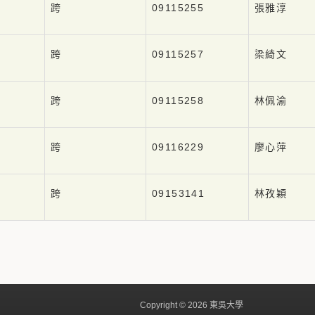
跨
09115255
張雅淳
跨
09115257
梁綺文
跨
09115258
林佩渝
跨
09116229
廖心萍
跨
09153141
林孜穎
Copyright © 2026 東吳大學