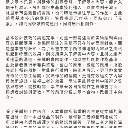
遞之基本訊息，與延伸的創意發想，了解基本內容，便進入
例子的展示，設計部份由基本技巧進入，以實際例子演示，
除展示市面販售的書籍，也同時展示過往學生的作品，由此
驗證基本技巧的應用。除直接展示作品，同時拋出「元
素」，詢問同學該如何應用，同時展示相關作。
基本設計技巧的講述完畢，則進一部講述關於美術編輯與內
容的相關應用，美編所關注的重點不只在於封面與封底，而
是整本書的細節，為了與書中文字所欲傳達的內容與之風格
能起到呼應的效果，則必須深入了解書中內容，且與文編有
著適當的溝通，美編的實際創作，須以書的風格作為基底，
由此講者進行示範與整理，留白的應用，線框的應用，所欲
強調何種的風格，對此進行說明，除圖片展示，更已帶來實
際作品供學生翻閱，實際作品的翻閱，更能有效從文字內容
與美術設計，檢視二者的效果，學生更能體會其中所得之質
感與成效，開放時間，學生帶著各自所製作之自傳書封面，
與講者討論與請教，基於前所介紹之基本食物，改善其中內
容。
除了美編的工作內容，因本堂課所著重的內容是從文編的角
度出發，而一本出版品的製作，是仰賴二者的相輔相成的，
所以藉由老師與講師之間的對話與問答，了解二者之間的溝
通過程，二者的專業不同，所欲形成的效果與各自理念也有