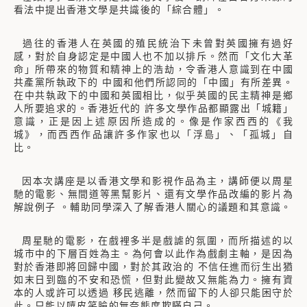
看法中提出香港文學是共識後的「綜合體」。
過往的香港人在英國的殖民統治下未曾對英國擁有過好
感，對於自身認定是中國人也不加以排斥。然而「文化大革
命」所帶來的物質和精神上的浩劫，令香港人意識到在中國
共產黨所執政下的 中國和他們所認同的「中國」有所差異。
在中共執政下的中國和英國相比，似乎英國的民主精神是鄉
人所要追求的。香港近代的 許多文學作品都顯露出「城籍」
意識，正是因上述原因所造成的。像是作家西西的《我
城》，而西西作品讓許多作家也以「浮島」、「孤城」自
比。
因本次講座是以香港文學和影視作品為主，講師便以周星
馳的電影、無間道等黑幫影片、還有文學作品改編的影片為
解說例子 。輔助同學深入了解香港人關心的議題和其意識。
周星馳的電影，在戲裡多半是戲謔的氛圍，而所描述的以
城市中的下層百姓為主。為何會以此作為戲劇主軸，是因為
對於香港即將回歸中國，對於其政治的 不信任進而衍生出猶
如末日到臨的不安和恐慌，但對此變故又無能為力。擁有資
本的人或許可以透過 移民逃離，然而留下的人卻只能困守於
此。只能以嘻皮笑臉的無奈態度欺瞞自己。