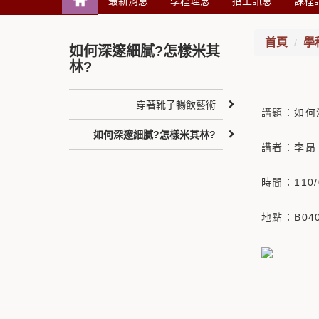
最新消息
學程理念
招生訊息
課程
首頁
學
如何深邃細膩?怎樣米其
林?
穿著靴子暢飲藝術
講題：如何
如何深邃細膩?怎樣米其林?
講者：李昂
時間：110/
地點：B04