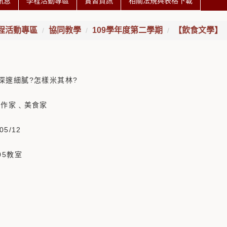
訊息
學程活動專區
實習資訊
相關法規與表格下載
程活動專區
協同教學
109學年度第二學期
【飲食文學】
深邃細膩?怎樣米其林?
 作家﹑美食家
05/12
05教室