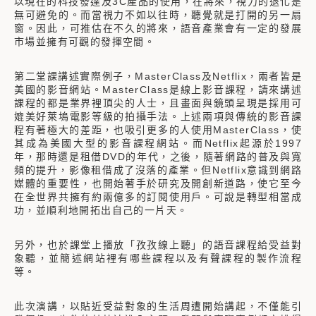
以現在的科技發達及3C產品的使用，在將來，視力的退化是
無可避免的。而當視力不如以往時，聽覺就是打開的另一扇
窗。因此，可推估在不久的將來，語音產業會有一定的發展
市場並擁有可觀的發揮空間。
第二堂課講述實際例子，MasterClass及Netflix，兩者皆是
美國的影音網站。MasterClass是線上影音課程，請來講述
課程的都是業界裡頂尖的人士，且畫面與鏡頭呈現是採用可
媲美好萊塢電影等級的拍攝手法。上述兩項與傳統的影音課
程有著極大的差距，也吸引更多的人使用MasterClass，使
其成為美國大型的影音課程網站。而Netflix起源於1997
年，那時還是租借DVD的年代，之後，隨著網路的普及與寬
頻的提升，影像租借成了沒落的產業。但Netflix意識到網路
媒體的重要性，也開始著手於研究及開創新道路，使它至今
在全世界共擁有約兩億多的訂閱使用戶。可說是轉型相當成
功，並順利地開拓出自己的一片天。
另外，也於課堂上播放「孜孜線上聽」的語音課程給受益對
象聽，並簡述網站裡有哪些課程以及有聲課程的製作流程
等。
此次演講，以貼近受益對象的生活周遭開始講起，不僅能引