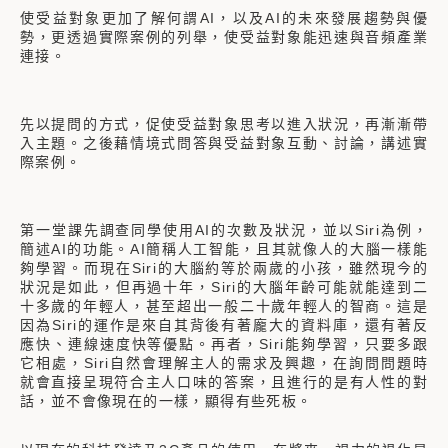
使受益對象更加了解何謂AI，以及AI的未來發展趨勢與優
勢，更透過實際案例的列舉，使受益對象能迅速與音頻產業
連接。
先以提問的方式，促使受益對象思考以進入狀況，再漸漸帶
入主題。之後藉情境式問答與受益對象互動、討論，講述實
際案例。
第一堂課先調查同學使用AI的次數及狀況，並以Siri為例，
簡述AI的功能。AI簡稱人工智能，且其就像人的大腦一樣能
夠學習。而現在Siri的大腦約等於兩歲的小孩，雖然現今的
狀況是如此，但再過十年，Siri的大腦年齡可能就能達到二
十多歲的年輕人，甚至超出一般二十歲年輕人的智商。這是
因為Siri的運作是來自其背後有著龐大的資料庫，還有著反
應快、連線速度快等優點。再者，Siri能夠學習，只要多跟
它相處，Siri自然會理解主人的需求及興趣，在詢問問題時
就會直接呈現符合主人口味的答案，且進行的是有人性的對
話，並不會像現在的一樣，顯得有些死板。