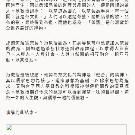
因道而生，因此悉知品茶的道理與品德的人，便是所謂的茶
人。范教授認為：「以茶道為圓心、以茶藝為半徑，畫一個
圓，就是茶文化。」人們可以透過茶藝，關於品茶的歌、品
茶的歌，最終得到茶道，而他也認為，「茶藝」是台灣獻給
全世界最好的禮物。
那如何落實茶藝？范教授認為，在高等教育中應該加入茶藝
的教育，例如透過茶藝社等通識教育課程，以求得人與自
己、人與人、人與社會、人與自然間的相互融合，相互互
動，以茶會友。
范教授最後總結，他認為茶文化的精神是「融合」的精神，
其以儒家思想為核心，道家思想為基礎，以佛家思想為追
求，又融合了西方基督教的科學精神與伊斯蘭教的清真概
念。范教授期許今天的聽眾可以得到禪茶一味的世界觀、道
茶一如的人生觀，與儒茶一體的價值觀。
演講到此結束。