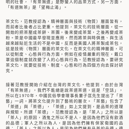
明的社會，「有茶無道」是野蠻人的品茶方式，另一方面，
「有道無茶」是「望梅止渴」。
茶文化，范教授認為，精神層面與技術（物質）層面皆有，
而前者比後者占比更重。他提到，茶文化的技術層面，從一
開始的把茶壓成茶餅、茶團，後來變成茶葉，之後再變成茶
粉。茶是中國最早發現並應用，然而將茶與時俱進、與生活
越來越貼近生活的不是中國，反而是美國人將茶製成茶包，
這是技術（物質）層面的茶文化。在茶文化的精神層面，可
以從制度、心態與行為方面，例如在疫情嚴重的現在，戴口
罩這個制度就改變了人的心態與行為。范教授認為，要研究
茶文化，就要從技術、制度、心態和行為四個方向去探討研
究。
接著范教授開始介紹在台灣的茶文化。他提到，由於台灣
「有茶無道」，我們不能總是說茶道茶道，這是「空話」，
所以在1970年，中國民俗學會理事長婁子匡先生提出了「茶
藝」一詞，將茶文化提升到了藝術的層次。「茶藝」包含了
「茶道」與「茶德」，「茶道」如上文提到，是品茶的道理
與規矩。所謂「茶德」，范教授認為，是「茶人」之所以是
「茶人」的原因，酒鬼之所以不是人，是因為他們沒有飲酒
的品德；軍人之所以為人，是因為他們擁有保家衛國的品
德；「茶人」之所以為人，是因為他們擁有品茶的品德。德