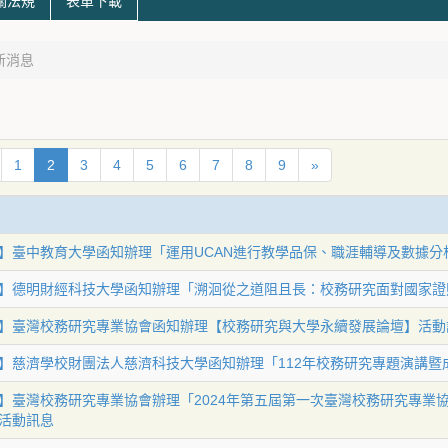
關法規
表單下載
新消息
1
2
3
4
5
6
7
8
9
»
】臺中教育大學函知辦理「運用UCAN進行教學品保、職涯輔導及數據分
】德明財經科技大學函知辦理「溯洄從之道阻且長：校務研究面對國家證
】臺灣校務研究專業協會函知辦理【校務研究與大學永續發展論壇】活動
】慈濟學校財團法人慈濟科技大學函知辦理「112年校務研究專題演講暨
】臺灣校務研究專業協會辦理「2024年第五屆第一次臺灣校務研究專業
活動訊息