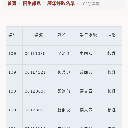
首頁
招生訊息
歷年錄取名單
109學年度
學年
學號
姓名
學生系級
狀態
109
06111325
吳沁柔
中四Ｃ
核准
109
06114121
鄭喬尹
政四Ａ
核准
109
06123007
鄧淯勻
德文四
核准
109
06123057
錢俐汶
德文四
核准