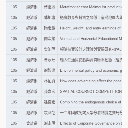
105
經濟系
傅祖壇
Metafrontier cost Malmquist product
105
經濟系
傅祖壇
過度教育與薪資之關係：臺灣地區大學近期畢業
105
經濟系
陶宏麟
Height, weight, and entry earnings
105
經濟系
陶宏麟
Vertical and Horizontal Educational
105
經濟系
樊沁萍
頻譜拍賣設計之理論與實驗研究-從Ausubel
105
經濟系
曹添旺
輸入性通貨膨脹與實質匯率動態（經濟論文叢刊，
105
經濟系
謝智源
Environmental policy and economic g
105
經濟系
林佑貞
How does advertising affect the pric
105
經濟系
孫嘉宏
SPATIAL COURNOT COMPETITION IN 
105
經濟系
孫嘉宏
Combining the endogenous choice of 
105
經濟系
袁國芝
十二年國教免試入學分發制度之賽局分析（經濟論
105
會計系
謝永明
Effects of Corporate Governance on the