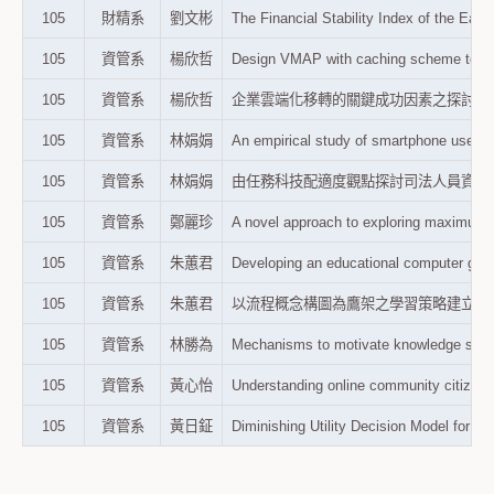
105
財精系
劉文彬
The Financial Stability Index of th
105
資管系
楊欣哲
Design VMAP with caching scheme t
105
資管系
楊欣哲
企業雲端化移轉的關鍵成功因素之探討（資訊管理
105
資管系
林娟娟
An empirical study of smartphone user 
105
資管系
林娟娟
由任務科技配適度觀點探討司法人員資訊系統使
105
資管系
鄭麗珍
A novel approach to exploring maxi
105
資管系
朱蕙君
Developing an educational computer
105
資管系
朱蕙君
以流程概念構圖為鷹架之學習策略建立技職院
105
資管系
林勝為
Mechanisms to motivate knowledge s
105
資管系
黃心怡
Understanding online community citi
105
資管系
黃日鉦
Diminishing Utility Decision Mode