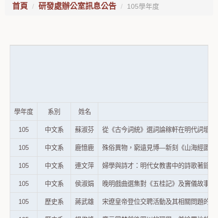
首頁
研發處辦公室訊息公告
105學年度
學年度
系別
姓名
105
中文系
蘇淑芬
從《古今詞統》選詞論稼軒在明代詞壇之地位（東
105
中文系
鹿憶鹿
殊俗異物，窮遠見博—新刻《山海經圖》、《臝蟲
105
中文系
連文萍
婦學與詩才：明代女教書中的詩歌著錄及評述（中
105
中文系
侯淑娟
晚明戲曲選集對《五桂記》及竇儀故事的輯存（東
105
歷史系
蔣武雄
宋遼皇帝登位交聘活動及其相關問題的探討（東吳