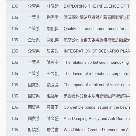
105
企管系
林陽助
EXPLORING THE INFLUENCE OF TEA
105
企管系
劉秀雯
團購網的網站品質對推薦意圖影響之研究：網站享樂
105
企管系
胡凱傑
Quality risk assessment model for 
105
企管系
胡凱傑
航空公司服務失誤與服務補救之類型分析：應用
105
企管系
吳吉政
INTEGRATION OF SCENARIO PLANNI
105
企管系
陳麗宇
The relationship between interlockin
105
企管系
王昱凱
The drivers of international corpor
105
國貿系
顧萱萱
The impact of retail out-of-stock opt
105
國貿系
溫福星
追蹤資料分析中隨時間變動解釋變項平減之研究
105
國貿系
黃寶玉
Convertible bonds issued in the bea
105
國貿系
陳金盛
Anti-Dumping Policy and Anti-Du
105
財精系
詹芳書
Who Obtains Greater Discounts on 