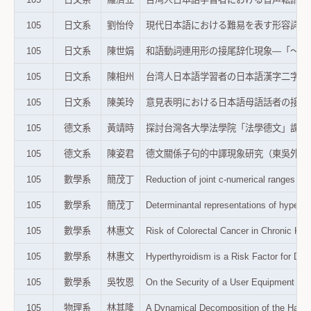
105
日文系
劉怡伶
現代日本語における難易を表す形容詞連用形
105
日文系
陳世娟
和語動詞連用形の接尾辞化現象―「～まみれ
105
日文系
陳相州
台湾人日本語学習者の日本語漢字二字熟語処
105
日文系
陳美玲
意見表明における日本語母語話者の接続表現
105
德文系
黃靖時
探討台灣各大學法學院「法學德文」課程設計
105
德文系
陳姿君
德文關係子句的中譯現象研究（東吳外語學報
105
數學系
簡茂丁
Reduction of joint c-numerical ra
105
數學系
簡茂丁
Determinantal representations of hy
105
數學系
林惠文
Risk of Colorectal Cancer in Chroni
105
數學系
林惠文
Hyperthyroidism is a Risk Factor for
105
數學系
吳牧恩
On the Security of a User Equipmen
105
物理系
林其隆
A Dynamical Decomposition of the Ha