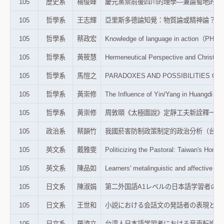
105
歷史系
楊俊峰
慶元黨禁前後四川的理學—兼論蜀地的道統祠廟（
105
哲學系
王志輝
亞里斯多德論知覺：物質論或精神論？（東吳哲學
105
哲學系
蔡政宏
Knowledge of language in action（P
105
哲學系
黃筱慧
Hermeneutical Perspective and Chr
105
哲學系
馬愷之
PARADOXES AND POSSIBILITIES OF 
105
哲學系
黃崇修
The Influence of Yin/Yang in Huangd
105
哲學系
黃崇修
周敦頤《太極圖說》定靜工夫新詮釋一以朱丹溪
105
政治系
蔡韻竹
我國菸害防制政策制定的政治分析（台灣公共衛生
105
英文系
戴雅雯
Politicizing the Pastoral: Taiwan'
105
英文系
陳品如
Learners' metalinguistic and affect
105
日文系
陳淑娟
第二外国語A1レベルの日本語学習者の変化
105
日文系
王世和
小説における会話文の発話者の表現と理解（台
105
日文系
羅濟立
台湾人日本語学習者における音声転訛形の使