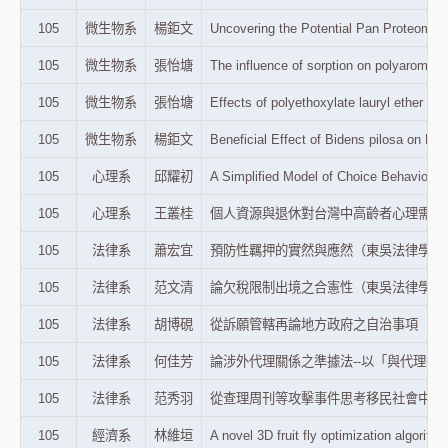
105
微生物系
楊鉅文
Uncovering the Potential Pan Proteo
105
微生物系
張怡塘
The influence of sorption on polyar
105
微生物系
張怡塘
Effects of polyethoxylate lauryl e
105
微生物系
楊鉅文
Beneficial Effect of Bidens pilosa o
105
心理系
邱耀初
A Simplified Model of Choice Behav
105
心理系
王叢桂
個人資源與退休對台灣中高齡者心理需求的影響（
105
法律系
蕭宏宜
預防性羈押的實然與應然（東吳法律學報，第26
105
法律系
范文清
論欠稅限制出境之合憲性（東吳法律學報，第27
105
法律系
胡博硯
從訴願管轄再論地方政府之自治事項（東海大學
105
法律系
何佳芳
論涉外代理關係之準據法--以「與代理行為關
105
法律系
范秀羽
從查理周刊等攻擊事件思考移民社會中基本權保
105
經濟系
林維垣
A novel 3D fruit fly optimization al