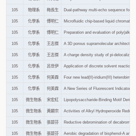
105
物理系
梅長生
Dual-pathway multi-echo sequence f
105
化學系
傅明仁
Microfluidic chip-based liquid chroma
105
化學系
傅明仁
Preparation and evaluation of poly(alk
105
化學系
王志傑
A 3D porous supramolecular architectu
105
化學系
王志傑
A charge density study of pi-deloca
105
化學系
呂世伊
Application of discrete solvent reac
105
化學系
何美霖
Four new lead(II)-iridium(III) hetero
105
化學系
何美霖
A New Series of Fluorescent Indic
105
微生物系
宋宏紅
Lipopolysaccharide-Binding Motif D
105
微生物系
黃顯宗
Activities of Alkyl Hydroperoxide R
105
微生物系
張碧芬
Reductive debromination of decabro
105
微生物系
張碧芬
Aerobic degradation of bisphenol-A 