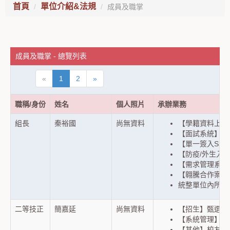
首頁
單位介紹&法規
成員及職掌
成員及職掌 - 總覽列表
«
1
2
»
職稱/身份
姓名
個人照片
承辦業務
組長
秦裕國
尚無資料
【學籍資料上傳
【面試系統】聯
【單一簽入SS
【防疫/外生入
【需求管理系統
【翱騰合作案】
統整單位內所有
二等技正
簡嘉延
尚無資料
【招生】甄選入
【系統管理】資
【其他】校友管