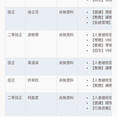
技正
徐立芬
尚無資料
【選課】預選初選分
【教務】課務OS/
【系統管理】VS
二等技正
游郁菁
尚無資料
【人會總校發系
【學務】VB6
【教務】學雜費
【招生】VB招
技正
韋淑貞
尚無資料
【人會總校發系
【教務】課務(新
技正
許來旺
尚無資料
【人會總校發系
【教務】課務(新
二等技正
柯盈君
尚無資料
【人會總校發系
【選課】開學前初
【行政庶務】資