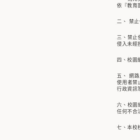
依『教育
二、 禁
三、禁止
侵入未經
四、校園
五、 網
使用者禁
行政資訊
六、校園
任何不合
七、本校