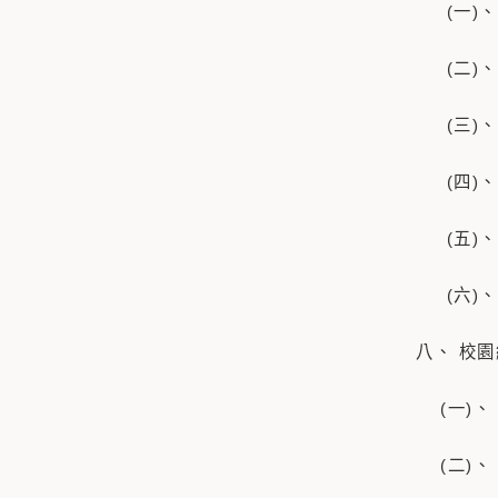
(一)
(二)、
(三)、
(四)、
(五)、
(六)、
八、 校
(一)、
(二)、