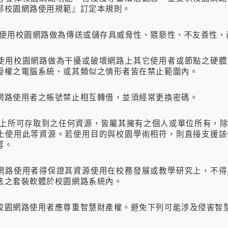
部校園網路使用規範』訂定本規則。
止使用校園網路做為傳送或儲存具威脅性、猥褻性、不友善性
使用校園網路做為干擾或破壞網路上其它使用者或節點之硬體
授權之電腦系統、或其類似之情形者皆在禁止範圍內。
網路使用者之帳號禁止相互轉借，並須經常更換密碼。
路上所可存取到之任何資源，皆屬其擁有之個人或單位所有，
止使用此等資源。若使用目的與校園學術相符，則直接支援該
等。
網路使用者得保證其資源使用在校務發展或教學研究上，不得
法之套裝軟體於校園網路系統內。
校園網路使用者應尊重智慧財產權。避免下列可能涉及侵害智