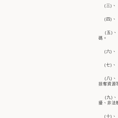
(三)、
(四)
(五)、
碼。
(六)、
(七)
(八)、
掠奪資源
(九)、
擾、非法
(十)、