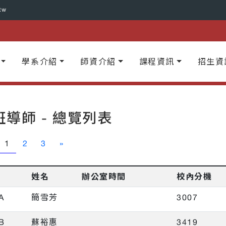
tw
學系介紹
師資介紹
課程資訊
招生資
班導師 - 總覽列表
1
2
3
»
姓名
辦公室時間
校內分機
A
簡雪芳
3007
B
蘇裕惠
3419