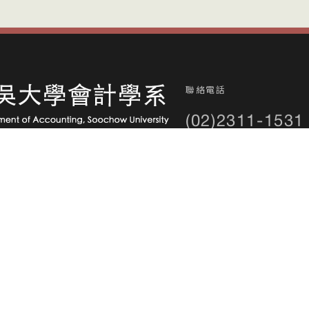
聯絡電話
(02)2311-1531
大學部分機：2590
中正區貴陽街一段56號2118室
碩士班分機：2561
碩專班分機：2563