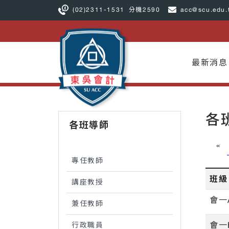
(02)2311-1531
分機2590
acc@scu.edu.
最新消息
各
各班導師
«
專任教師
班級
講座教授
會一
兼任教師
會一
行政職員