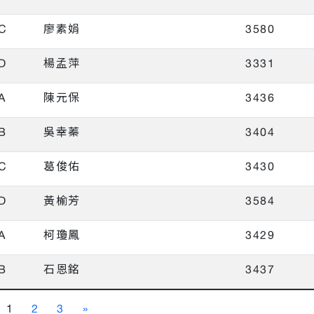
C
廖素娟
3580
D
楊孟萍
3331
A
陳元保
3436
B
吳幸蓁
3404
C
葛俊佑
3430
D
黃榆芳
3584
A
柯瓊鳳
3429
B
石恩銘
3437
1
2
3
»