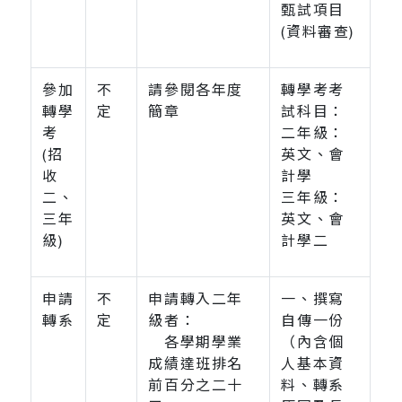
甄試項目
(資料審查)
參加
不
請參閱各年度
轉學考考
轉學
定
簡章
試科目：
考
二年級：
(招
英文、會
收
計學
二、
三年級：
三年
英文、會
級)
計學二
申請
不
申請轉入二年
一、撰寫
轉系
定
級者：
自傳一份
各學期學業
（內含個
成績達班排名
人基本資
前百分之二十
料、轉系