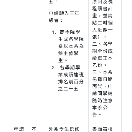
五。
原因及長
程讀書計
申請轉入三年
畫，並請
級者：
貼二吋個
人近照一
商學院學
張）。
生或各學院
二、各學
系以本系為
期全份成
雙主修學
績單正本
生。
乙份。
各學期學
三、本系
業成績達班
另擇日期
排名前百分
面試，申
之二十五。
請同學請
隨時注意
本系公
告。
申請
不
外系學生選修
書面審核