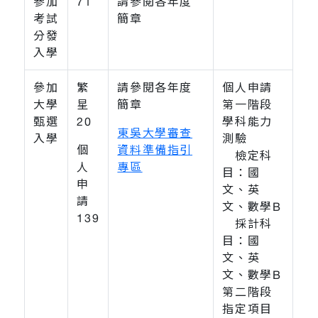
參加
71
請參閱各年度
考試
簡章
分發
入學
參加
繁
請參閱各年度
個人申請
大學
星
簡章
第一階段
甄選
20
學科能力
東吳大學審查
入學
測驗
個
資料準備指引
檢定科
人
專區
目：國
申
文、英
請
文、數學B
139
採計科
目：國
文、英
文、數學B
第二階段
指定項目