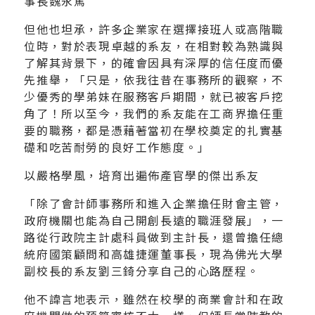
事長魏永篤
但他也坦承，許多企業家在選擇接班人或高階職
位時，對於表現卓越的系友，在相對較為熟識與
了解其背景下，的確會因具有深厚的信任度而優
先推舉，「只是，依我往昔在事務所的觀察，不
少優秀的學弟妹在服務客戶期間，就已被客戶挖
角了！所以至今，我們的系友能在工商界擔任重
要的職務，都是憑藉著當初在學校奠定的扎實基
礎和吃苦耐勞的良好工作態度。」
以嚴格學風，培育出遍佈產官學的傑出系友
「除了會計師事務所和進入企業擔任財會主管，
政府機關也能為自己開創長遠的職涯發展」，一
路從行政院主計處科員做到主計長，還曾擔任總
統府國策顧問和高雄捷運董事長，現為佛光大學
副校長的系友劉三錡分享自己的心路歷程。
他不諱言地表示，雖然在校學的商業會計和在政