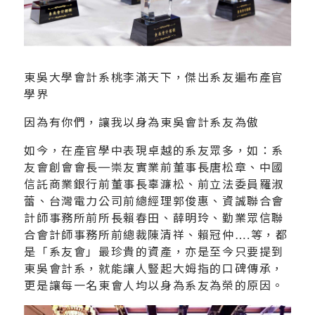
東吳大學會計系桃李滿天下，傑出系友遍布產官
學界
因為有你們，讓我以身為東吳會計系友為傲
如今，在產官學中表現卓越的系友眾多，如：系
友會創會會長─崇友實業前董事長唐松章、中國
信託商業銀行前董事長辜濂松、前立法委員羅淑
蕾、台灣電力公司前總經理郭俊惠、資誠聯合會
計師事務所前所長賴春田、薛明玲、勤業眾信聯
合會計師事務所前總裁陳清祥、賴冠仲….等，都
是「系友會」最珍貴的資產，亦是至今只要提到
東吳會計系，就能讓人豎起大姆指的口碑傳承，
更是讓每一名東會人均以身為系友為榮的原因。