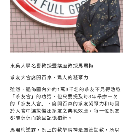
東吳大學名譽教授暨講座教授馬君梅
系友大會席開百桌，驚人的凝聚力
雖然，遍佈國內外約1萬3千名的系友不見得熟稔
「系友會」的功勞，但只要提及每3年舉辦一次
的「系友大會」，席開百桌的系友凝聚力和每回
於大會中選拔傑出系友之典範效應，每一位系友
都能侃侃而談且記憶猶新。
馬君梅透露，系上的教學精神是嚴管勤教，所以