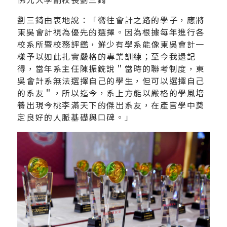
劉三錡由衷地說：「嚮往會計之路的學子，應將
東吳會計視為優先的選擇。因為根據每年進行各
校系所暨校務評鑑，鮮少有學系能像東吳會計一
樣予以如此扎實嚴格的專業訓練；至今我還記
得，當年系主任陳振銑說＂當時的聯考制度，東
吳會計系無法選擇自己的學生，但可以選擇自己
的系友＂，所以迄今，系上方能以嚴格的學風培
養出現今桃李滿天下的傑出系友，在產官學中奠
定良好的人脈基礎與口碑。」