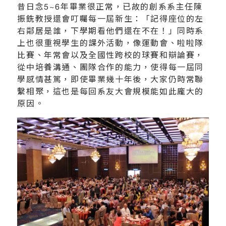
昔日念5~6年畢業很正常，已故的創系系主任陳
振銑教授還會叮囑每一屆新生：「記得座位的左
右鄰居是誰，下學期看他們還在不在！」同時系
上也很重視學生的課外活動，像運動會、啦啦隊
比賽、年常會以及全國性跨校的球賽和辯論賽，
從中培養溝通、團隊合作的能力，使得每一屆同
學感情甚篤，即使畢業幾十年後，大家仍時常聯
繫相聚，這也是每回系友大會規模能如此龐大的
原因。