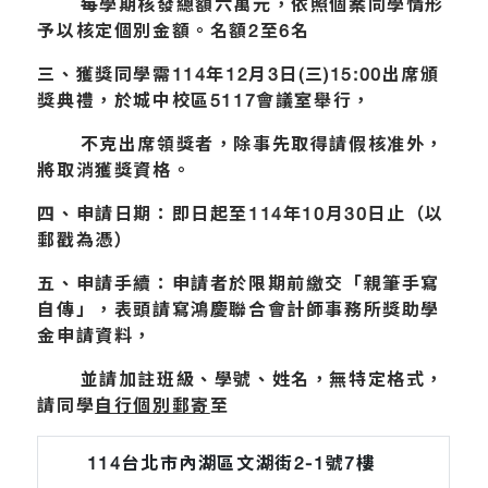
每學期核發總額六萬元，依照個案同學情形
予以核定個別金額。名額2至6名
三、獲獎同學需114年12月3日(三)15:00出席頒
獎典禮，於城中校區5117會議室舉行，
不克出席領獎者，除事先取得請假核准外，
將取消獲獎資格。
四、申請日期：即日起至114年10月30日止（以
郵戳為憑）
五、申請手續：申請者於限期前繳交「親筆手寫
自傳」，表頭請寫鴻慶聯合會計師事務所獎助學
金申請資料，
並請加註班級、學號、姓名，無特定格式，
請同學
自行個別郵寄
至
114
台北市內湖區文湖街2-1號7樓