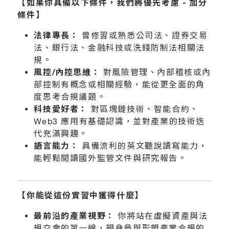
【如果你具備以下條件，我們將優先考慮
-
加分
條件】
法律專長：
曾修習或熟悉公司法、證券交易
法、銀行法、金融科技或洗錢防制法相關法
規。
風控
/
內控思維：
對風險管理、內部稽核或內
部控制有概念或相關經驗，能從更全面的角
度思考合規議題。
科技愛好者：
對區塊鏈技術、智能合約、
Web3 應用有基礎認識，並對產業的技術迭
代充滿興趣。
語言能力：
具備流利的英文聽說讀寫能力，
能輕鬆閱讀國外監管文件與研究報告。
【你能從這份實習中獲得什麼】
最前沿的產業視野：
你將站在虛擬資產與法
規交會的第一線，親身參與形塑產業合規的