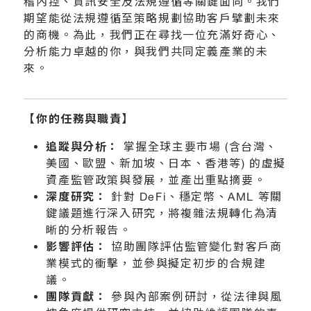
稽內控、資訊安全及法規遵循等關鍵面向。我們
期望能從法規遵循至策略規劃協助客戶擘劃未來
的商機。為此，我們正在尋找一位充滿好奇心、
分析能力卓越的你，與我們共同定義產業的未
來。
【你的任務與職責】
追蹤與分析：
掌握全球主要市場 (含台灣、
美國、歐盟、新加坡、日本、香港等) 的虛擬
資產監管政策與發展，並產出重點摘要。
深度研究：
針對 DeFi、穩定幣、AML 等關
鍵議題進行深入研究，將複雜法規轉化為清
晰的分析報告。
影響評估：
協助團隊評估監管變化對客戶商
業模式的衝擊，並參與擬定初步的合規建
議。
團隊貢獻：
參與內部案例研討，從法律與風