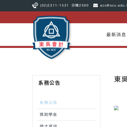
(02)2311-1531
分機2590
acc@scu.edu.
最新消息
東
系務公告
系務公告
獎助學金
徵才資訊