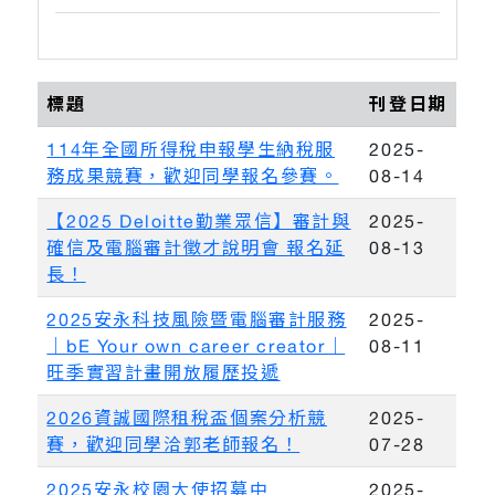
標題
刊登日期
114年全國所得稅申報學生納稅服
2025-
務成果競賽，歡迎同學報名參賽。
08-14
【2025 Deloitte勤業眾信】審計與
2025-
確信及電腦審計徵才說明會 報名延
08-13
長！
2025安永科技風險暨電腦審計服務
2025-
｜bE Your own career creator｜
08-11
旺季實習計畫開放履歷投遞
2026資誠國際租稅盃個案分析競
2025-
賽，歡迎同學洽郭老師報名！
07-28
2025安永校園大使招募中
2025-