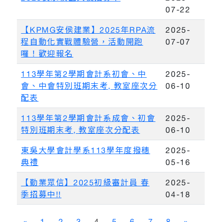
07-22
【KPMG安侯建業】2025年RPA流
2025-
程自動化實戰體驗營，活動開跑
07-07
囉！歡迎報名
113學年第2學期會計系初會、中
2025-
會、中會特別班期末考, 教室座次分
06-10
配表
113學年第2學期會計系成會、初會
2025-
特別班期末考, 教室座次分配表
06-10
東吳大學會計學系113學年度撥穗
2025-
典禮
05-16
【勤業眾信】2025初級審計員 春
2025-
季招募中!!
04-18
«
1
2
3
4
5
6
7
8
»