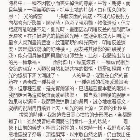
時晷中，一種不因藐小而喪失掉活的尊嚴。平等、期待，而
且無邊。一種無礙的美。抓牢土地的片刻，由有恆久的依
戀。） 光的線索 「攝體表面的質感，不同光線投射方
向都會有所影響。順光時，色彩呈現明豔，物像清晰，但立
體感可能略嫌不足。側光時，畫面因為明暗反差的強烈而缺
乏層次。在拍攝逆光的輪廓邊光時，需避免形成大片團塊。
最令人感到畫質豐富，紋理顯現的斜光照射，明暗反差適
度，該是獵取鏡頭的好時機。」朋友將其攝影的經驗授予
我，能有個具備相同興趣的良師益友，此刻，我體繪出荒山
的另一種幸福。 面對群山，煙嵐滾滾， 一種虛實相互
交錯的幽寂，人類與自然和諧共存的憬悟，煩憂如輕霧，在
光的協調下漸次消融了。 人的聲息，混雜在自然的音
箱裡，合奏成一種共鳴。 （一種強烈的孤獨感激盪著
我，但那種孤獨，是充實飽滿的，已超越孤獨本體的限制。
我開始因為這種紮實而感到快樂，一種自我咀嚼後的脫胎。
如果可以選擇，我願意做這群山的祭司，誠心地唸著禱文，
凝結的祝詞冉冉飛昇上天，到光的最上源。 天邊的北極星
拔營的時候，我將這幾日悉心撿拾的奇形原石，全都歸
還了山，雖然我曾經準備將它們當作一生的珍藏。 離
營下山前的儀式，極具宗教性的。與來時一樣，我們真心誠
意地擺設了祭壇，頂禮膜拜，以崇敬自然之情，仍由我出任