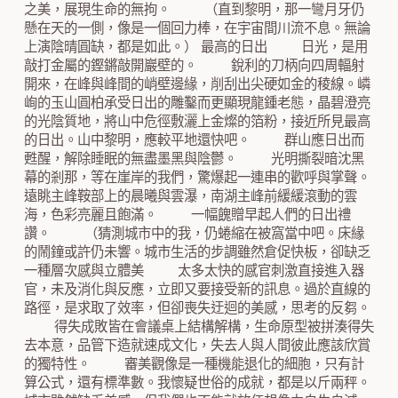
之美，展現生命的無拘。 （直到黎明，那一彎月牙仍
懸在天的一側，像是一個回力棒，在宇宙間川流不息。無論
上演陰晴圓缺，都是如此。） 最高的日出 日光，是用
敲打金屬的鏗鏘敲開巖壁的。 銳利的刀柄向四周輻射
開來，在峰與峰間的峭壁邊緣，削刮出尖硬如金的稜線。嶙
峋的玉山圓柏承受日出的雕鑿而更顯現龍鍾老態，晶碧澄亮
的光陰質地，將山中危徑敷灑上金燦的箔粉，接近所見最高
的日出。山中黎明，應較平地還快吧。 群山應日出而
甦醒，解除睡眠的無盡墨黑與陰鬱。 光明撕裂暗沈黑
幕的剎那，等在崖岸的我們，驚爆起一連串的歡呼與掌聲。
遠眺主峰鞍部上的晨曦與雲瀑，南湖主峰前緩緩滾動的雲
海，色彩亮麗且飽滿。 一幅餽贈早起人們的日出禮
讚。 （猜測城市中的我，仍蜷縮在被窩當中吧。床緣
的鬧鐘或許仍未響。城市生活的步調雖然倉促快板，卻缺乏
一種層次感與立體美 太多太快的感官刺激直接進入器
官，未及消化與反應，立即又要接受新的訊息。過於直線的
路徑，是求取了效率，但卻喪失迂迴的美感，思考的反芻。
得失成敗皆在會議桌上結構解構，生命原型被拼湊得失
去本意，品管下造就速成文化，失去人與人間彼此應該欣賞
的獨特性。 審美觀像是一種機能退化的細胞，只有計
算公式，還有標準數。我懷疑世俗的成就，都是以斤兩秤。