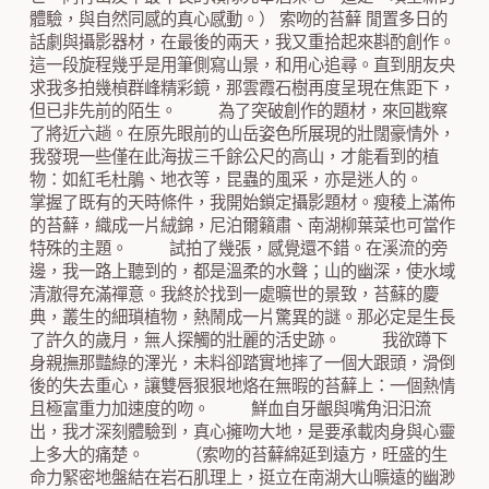
體驗，與自然同感的真心感動。） 索吻的苔蘚 閒置多日的
話劇與攝影器材，在最後的兩天，我又重拾起來斟酌創作。
這一段旋程幾乎是用筆側寫山景，和用心追尋。直到朋友央
求我多拍幾楨群峰精彩鏡，那雲霞石樹再度呈現在焦距下，
但已非先前的陌生。 為了突破創作的題材，來回戡察
了將近六趟。在原先眼前的山岳姿色所展現的壯闊豪情外，
我發現一些僅在此海拔三千餘公尺的高山，才能看到的植
物：如紅毛杜鵑、地衣等，昆蟲的風采，亦是迷人的。
掌握了既有的天時條件，我開始鎖定攝影題材。瘦稜上滿佈
的苔蘚，織成一片絨錦，尼泊爾籟肅、南湖柳葉菜也可當作
特殊的主題。 試拍了幾張，感覺還不錯。在溪流的旁
邊，我一路上聽到的，都是溫柔的水聲；山的幽深，使水域
清澈得充滿禪意。我終於找到一處曠世的景致，苔蘇的慶
典，叢生的細瑣植物，熱鬧成一片驚異的謎。那必定是生長
了許久的歲月，無人探觸的壯麗的活史跡。 我欲蹲下
身親撫那豔綠的澤光，未料卻踏實地摔了一個大跟頭，滑倒
後的失去重心，讓雙唇狠狠地烙在無暇的苔蘚上：一個熱情
且極富重力加速度的吻。 鮮血自牙齦與嘴角汩汩流
出，我才深刻體驗到，真心擁吻大地，是要承載肉身與心靈
上多大的痛楚。 （索吻的苔蘚綿延到遠方，旺盛的生
命力緊密地盤結在岩石肌理上，挺立在南湖大山曠遠的幽渺