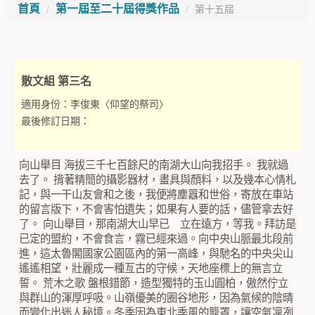
首頁
第一屆至二十屆得獎作品
第十五屆
散文組 第三名
適用身份：
李俊東〈仰望的祭司〉
最後修訂日期：
向山舉目 海拔三千七百餘尺的南湖大山向我招手。 我就過
去了。 揹著精簡的攝影器材，畫具與顏料，以及幾本心情札
記，與一干山友會和之後，我便將塵囂和世俗，寄放在車站
的留言版下，不會害怕遺失；如果有人要的話，儘管拿去好
了。 向山舉目，那南湖大山早已 立在遠方，等我。拜訪是
已定的盟約，不會食言，霧已經來過。向中央山脈最北段前
進，這太魯閣國家公園區內的第一高峰，與馳名的中央尖山
遙遙相望，壯麗成一種亙古的守候，天地座標上的無言立
誓。 荒木之歌 盤根錯節，造型獨特的玉山圓柏，傲然佇立
與群山的渾厚呼吸。山嶺優美的圈谷地形，因為氣候的陰晴
而變化出迷人秘境。冬季因為東北季風的籠罩，讓空氣凜冽