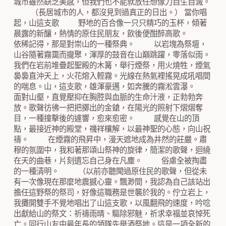
城市雖然缺乏美感，但我們也不能就放任想像力自生自滅。
（長居城市的人，都沒見到過真正的日出。） 當你唱
起，山這支歌 野地的百合像一只只精巧的玉杯，傾著
晨露的新釀，熱情的原住民朋友，飲後便酣醉高歌。
依稀記得，那是對崇山的一種祭典。 以岩塊為祭壇，
山谷隨著霧靄而攏聚，渾厚的鼓音在山巔跳躍，零落似雨。
我們在岩前堆疊起聖殿的木篝，舉行煙祭，用火燒牲，煙氣
裊裊直沖天上，火花熔入輕霧。光線在熱氣裡搖晃成吼唱間
的喘息。山，這支歌，雄渾豪邁，如奔騰的霧淞雲瀑。
面對山壑，直覺壓抑在胸腔與血脈的生命汁液，正勃勃奔
放。歌聲彷彿一把把擲出的金鎗，在陽光的照射下熠熠奪
目，一種撞擊後的遽響，愈來愈密。 感覺在山的頂
點，最接近神的殿堂，禨祥欀解，以最神聖的心態，向山祝
禱。 在煙霧的飛昇中，漫天遮地成為井然的莊嚴。肅
穆的氛圍中，我和著那頌山祭神的旋律，簡潔的歌聲，迴繞
在天的曲巷，片刻遺忘自己身在凡塵。 俗慮全被掏盡
的一種清明。 （以前亦聽聞過原住民的歌聲，但從未
有一次像現在那麼地震撼心靈。飄渺間，我認為自己該站出
擔任這野祭的祭司，好像這職務是世襲於我的。佇立岩上，
我攤開雙手不覺地唱出了山這支歌，以風翻飛的速度，吟唸
出獻給山的祭文：祈禱雨晴、驅除邪魅，祈求幸福並哀悼死
亡。同行山友中最年長的領隊先舉酒祭地。這是一項全新的