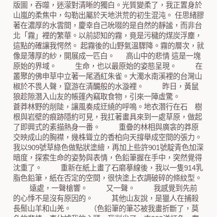
版圖，吞噬，迷濛對清晰的獨白。光質變柔了，我正置身於
山嵐的柔焦中，勾勒出屬於天地洪荒的初生混沌。 任思緒膠
著在濃厚的水雲間，慶幸自己吮啜的是自然的靜謐，而非台
北「霧」裡的繁華。以前認知的霧，竟是污穢的煤炭浮塵，
這點的確讓我愕然。 起霧後的山野氣溫驟降。霧的層次，就
像是薄厚的紗，開展成一匹白。 高山中的悲情 這是一塊
原始的界域。 生命，也以最原始的姿態呈現。 在
叢聚的佛申草中立著一尾酒紅朱雀。大濁水南溪裡的台灣山
椒於不畏人聲，竄游在清釅般的水漩裡。 昨日，黃鼠
狼趁隙潛入山友的帳篷內竊取食物，引來一陣虛驚。
蒼莽林野的削陡，讓風奏成迂繞的呼鳴。地衣潛行在石 樹
根與岩壁的痕跡隱約可見，我扛著畫具來到一處草原，做起
了即興式的素描熱身一番。 重疊的林相與廣衾的莽原
交映成山的胸襟，幾株聳立的香柏向天撐舉成空間的張力。
我以909號草綠色做點狀塗繪，再加上些許901號靛青色加深
暗度，探索生命的姿勢與表情，色鉛筆握在手中，突然覺得
沈重了。 重新在紙上畫了石磨摹線後，我以一隻914乳
脂色鉛筆，紙在否定的空間，很快塗上衣調破碎的條紋型。
遠處，一聲槍響。 又一聲。 我感覺到先前
的心悸不是沒有原因的。 其他山友說，是獵人在捕殺
長鬃山羊和山羌。 （色鉛筆的筆芯被我畫折斷了，莫