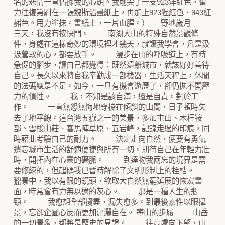
名的悲情一直佔據我的心頭。我削尖了一支923洋紅色，奮
力往復第刷在一張魏斯溫畫紙上，再加上923猩紅色、943紅
赭色。用力塗抹。畫紙上，一片血腥。） 野地歲月
三天，我沒有按快門。 南湖大山的特殊自然景觀條
件，身處在這樣奇妙的環境裡才幾天，就讓我學會，凡是汲
汲營取的心，都要放手。 漫步在山的呼吸道上，有時
急促的腳步，讓自己都覺得：既然遠離城市，就該好好善待
自己。長久以來將自我辛勤成一部機器，生活天秤上，休閒
的法碼總是不足。如今，一旦有機會遊歷了，卻仍拋不開壓
力的慣性。 我，不知是該自滿，還是自責。對於工
作。 一直無怨無悔地穿梭在傾斜的山間，日子頓時失
去了地平線。這台灣五嶽之一的美景，多加屯山、木杆鞍
部、雪梭山莊、審馬陣草原、五岩峰，記錄走過的印痕，同
時藉此考驗自己的耐力。 決定走向自然，便要有勇氣
遺忘城市生活的舒適便捷與所有一切。期待自己在年輕力壯
時，開拓內在心靈的礦脈。 到達物我兩忘的境界是需
要修練的，但起碼我已暫時解除了文明形制上的桎梏。
獵景中，我以有限的鏡頭，欲取大自然無窮延展的恢宏畫
面，時常會有力無以逮的灰心。 那是一種人生的瓶
頸。 我愈想全部攬盡，漏失愈多。到最後索性以眼攝
景，忘卻企圖心反而更加瀟灑自在。 攀山的步履 山岳
的一切景象，都將是歷史的見證。 往高處向下望，山