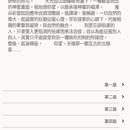
野祭的祭司。 天光從山頭耀眼地灑下，一種破雲而出
的神聖畫面。我抬頭仰望，以臉承接神靈的福澤。 幾
朵彩雲如回應地自頭頂飄過。我讚頌，我稱謝，一切自然的
偉大，起誠實的狂傲征服心理，早在探索的心跡下，代做相
親的牽繫與留戀，與自然的融合。 刻意忘卻俗慮的
人，只會墬入更陷溺的俗慮而無法自拔；自以為能征服別人
的人，其實只不過是受到另一種無形的制約所操控。
整裝，起身歸返。 仰望，天邊那一顆亙古的北極
星……
第一屆
第二屆
第三屆
第四屆