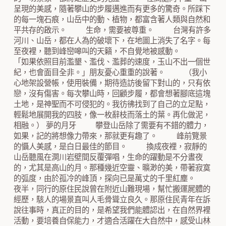
呈現的美感，隨著攀山的步履邁進而有更多的驚奇。所踩下
的每一塊石痕，山岳中的動、植物，都富含著人類與自然和
平共存的啟示。 生命，需要被尊重。 台灣有許多
河川、山岳，都在人為的破壞下，在地圖上消失了名字。每
至夜裡，聽到峰巒嗥叫的天籟，不自覺地被感動。
「如果依照目前濫墾、濫伐、濫葬的速度，玉山不出一個世
紀，也會面目全非。」朋友憂心重重的說著。 （我小
心地架設營帳，使用裝備，期待造訪後留下對山的，只有依
戀，沒有傷害。每次攀山時，回顧步履，都會想著腳底這塊
土地，是神聖而不可侵犯的。我彷彿找到了自己的立足點，
輕鬆地展開我的四肢，像一枚辭枝而落土的葉。再化做泥，
相融。） 夢的月牙 攀登山岳除了需要有不錯的體力，
如果，記的將想像力帶來，那就更有趣了。 峰前覽景
的懾人美感，是白日最佳的節目。 換成夜裡，寂靜的
山岳聽風在澗川岩壁間反覆彈唱，生命的躍動是不分晝夜
的，尤其是高山的月。那種幾近空靈、曠渺的美，帶著寂寞
的弧度，由於孤冷的峰頂，探向已是萬丈的千里紅塵。
夜半，同行的原住民說曾在附近山難現場，幫忙搬運屍體的
經歷，駭人的場景直叫人毛骨聳立良久。那原住民青年在訴
說往事時，真正的目的，是希望我們能體認出，在自然界裡
活動，要培養自保能力，才適合活躍在大自然中，感受山林