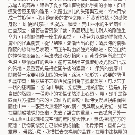
成逼人的高寒，錯過了夏季高山植物彼此爭妍的季節，群峰
遭受雪壓風襲的陰肅，流露出無比的失落與孤寂。將快門按
成一首旋律。 我用鏡頭後的友情之眼，剪裁香柏枯木的孤傲
身影。 即便是殘缺，也凝成一種美。荒山林木的生老病死、
曲直頹立，儘管被雷劈賸半截，仍展現出無比耐人的剛強生
命力，用樹軀僵成一座生命殿堂。 （我努力以鏡頭捕捉昡人
驚心的怪異樹姿，從早到晚，漸漸悟出心得：清晨時的樹軀
剛硬的線條較易表現，而正午時由於強光的曝曬，反使自然
的神情黯淡無色，無法映出深刻輪廓，而黃昏夕照所產生的
色溫，與偏黃紅的色相，適可表現出空氣流動及光影幻化成
的質地。最重要的是得避開午後的濃霧。） 柔質的氣層 山
間露營一定要明瞭山區的天候，路況、地形等，必要的裝備
也需帶齊。朋友總不忘提醒我這個為了獵取美景，可以忘了
一切的迷糊蛋。 愈向山攀爬，愈感受土地的顫動。這是純粹
自然的版圖，一種渺小的領悟頓然湧上心頭。 霧，幾乎是從
四面八方攏聚而來的。如仙界的靈粉，瞬時便漫過視線而圈
圍住山林，一張巨大無邊際的紗網。 我與朋友的對話，如蕩
在風間般地縹緲空幽，失去了語言的重量，一直拋向另外一
個山坳。山形調和成空間的無限放大伸遠，無法探測前方的
距離。恍惚間懷疑自己似練就成仙胎，化骨添翼，直想奔往
靈界。 帶點涼意，我撲拭去衣襟前的晶露，在霧中建構霧的