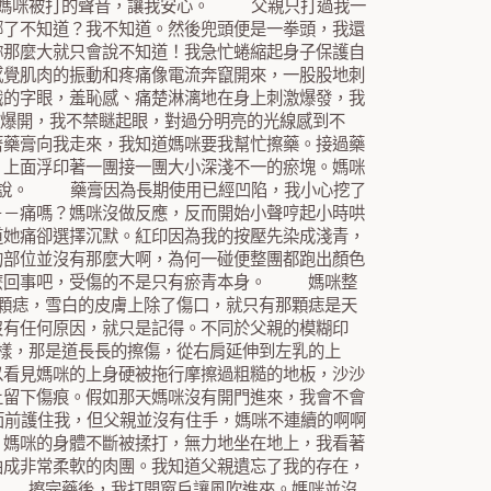
 媽咪被打的聲音，讓我安心。 父親只打過我一
哪了不知道？我不知道。然後兜頭便是一拳頭，我還
妳那麼大就只會說不知道！我急忙蜷縮起身子保護自
感覺肌肉的振動和疼痛像電流奔竄開來，一股股地刺
識的字眼，羞恥感、痛楚淋漓地在身上刺激爆發，我
爆開，我不禁瞇起眼，對過分明亮的光線感到不
著藥膏向我走來，我知道媽咪要我幫忙擦藥。接過藥
，上面浮印著一團接一團大小深淺不一的瘀塊。媽咪
我說。 藥膏因為長期使用已經凹陷，我小心挖了
－－痛嗎？媽咪沒做反應，反而開始小聲哼起小時哄
道她痛卻選擇沉默。紅印因為我的按壓先染成淺青，
的部位並沒有那麼大啊，為何一碰便整團都跑出顏色
這麼回事吧，受傷的不是只有瘀青本身。 媽咪整
顆痣，雪白的皮膚上除了傷口，就只有那顆痣是天
沒有任何原因，就只是記得。不同於父親的模糊印
樣，那是道長長的擦傷，從右肩延伸到左乳的上
以看見媽咪的上身硬被拖行摩擦過粗糙的地板，沙沙
上留下傷痕。假如那天媽咪沒有開門進來，我會不會
前護住我，但父親並沒有住手，媽咪不連續的啊啊
，媽咪的身體不斷被揉打，無力地坐在地上，我看著
曲成非常柔軟的肉團。我知道父親遺忘了我的存在，
。 擦完藥後，我打開窗戶讓風吹進來。媽咪並沒