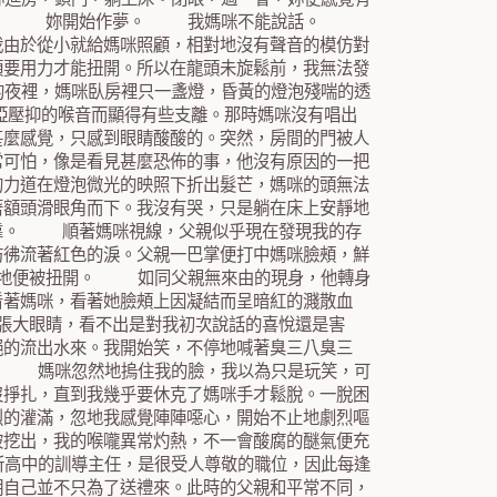
妳母親。 妳開始作夢。 我媽咪不能說話。
我由於從小就給媽咪照顧，相對地沒有聲音的模仿對
須要用力才能扭開。所以在龍頭未旋鬆前，我無法發
夜裡，媽咪臥房裡只一盞燈，昏黃的燈泡殘喘的透
啞壓抑的喉音而顯得有些支離。那時媽咪沒有唱出
甚麼感覺，只感到眼睛酸酸的。突然，房間的門被人
常可怕，像是看見甚麼恐佈的事，他沒有原因的一把
的力道在燈泡微光的映照下折出髮芒，媽咪的頭無法
著額頭滑眼角而下。我沒有哭，只是躺在床上安靜地
可靠。 順著媽咪視線，父親似乎現在發現我的存
彷彿流著紅色的淚。父親一巴掌便打中媽咪臉頰，鮮
倏地便被扭開。 如同父親無來由的現身，他轉身
看著媽咪，看著她臉頰上因凝結而呈暗紅的濺散血
張大眼睛，看不出是對我初次說話的喜悅還是害
絕的流出水來。我開始笑，不停地喊著臭三八臭三
。 媽咪忽然地摀住我的臉，我以為只是玩笑，可
沒掙扎，直到我幾乎要休克了媽咪手才鬆脫。一脫困
烈的灌滿，忽地我感覺陣陣噁心，開始不止地劇烈嘔
被挖出，我的喉嚨異常灼熱，不一會酸腐的醚氣便充
高中的訓導主任，是很受人尊敬的職位，因此每逢
明自己並不只為了送禮來。此時的父親和平常不同，