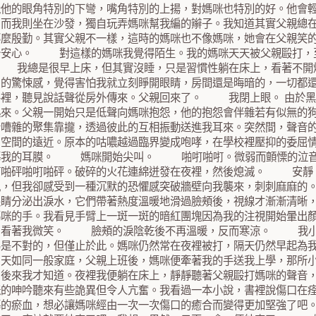
覺他的眼角特別的下彎，嘴角特別的上揚，對媽咪也特別的好。他會
。而我則坐在沙發，獨自玩弄媽咪幫我編的辮子。我知道其實父親總
那麼殷勤。其實父親不一樣，這時的媽咪也不像媽咪，她會在父親笑
分安心。 對這樣的媽咪我覺得陌生。我的媽咪天天被父親毆打，
 我總是很早上床，但其實沒睡，只是習慣性躺在床上，看著不開
陷的驚悚感，覺得害怕我就立刻睜開眼睛，房間還是晦暗的，一切都
房裡，聽見說話聲從房外傳來。父親回來了。 我閉上眼。 由於黑
起來。父親一開始只是低聲向媽咪抱怨，他的抱怨會伴雜若有似無的
音嘈雜的聚集靠攏，透過彼此的互相振動送進我耳來。突然間，聲音
了空間的遠近。原本的咕噥越過臨界變成咆哮，在學校裡壓抑的委屈
傷我的耳膜。 媽咪開始尖叫。 啪咑啪咑。微弱而顫慄的泣音
咑啪砰啪咑啪砰。破碎的火花連綿迸發在夜裡，然後熄滅。 安靜
見，但我卻感受到一種沉默的恐懼感突破牆壁向我襲來，刺刺麻麻
眼睛分泌出淚水，它們帶著熱度溫暖地滑過臉頰後，視線才漸漸清晰
媽咪的手。我看見手臂上一斑一斑的暗紅團塊因為我的注視開始暈出
，看著我微笑。 臉頰的淚陰乾後不再溫暖，反而寒涼。 我小
為是不對的，但僅止於此。媽咪仍然常在夜裡被打，隔天仍然早起為
白天如同一般家庭，父親上班後，媽咪便牽著我的手送我上學，那所
，後來我才知道。夜裡我便躺在床上，靜靜聽著父親毆打媽咪的聲音
咪的呻吟聽來有些詭異但令人亢奮。我看過一本小說，書裡說傷口在
傷的瘀血，想必讓媽咪經由一次一次傷口的癒合而變得更加堅強了