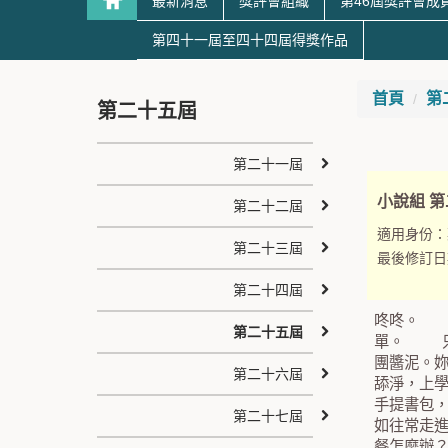
最新消息
獎評會組織
第46屆獎評會成
第四十一屆至四十四屆得獎作品
首頁
第
第二十五屆
第二十一屆
小說組 
第二十二屆
適用身份：
第二十三屆
最後修訂日
第二十四屆
咚咚。 
第二十五屆
單。 只
團醬泥。
第二十六屆
舔淨，上
手提書包
第二十七屆
如往常走
餐怎麼辦