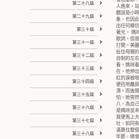
第二十八屆
人進來，
聽說是小
第二十九屆
象，也因
出任何模
第三十屆
著光， 
歌詞，但
第三十一屆
打開。美
扯住母親
第三十二屆
自制的左
看。媽咪
第三十三屆
在，他伸
紅的淚被
第三十四屆
便迅地離
漬。而後
第三十五屆
怕，她突
八，為自
第三十六屆
是媽咪並
我便馬上
第三十七屆
吐，如同
滿裹住整
第三十八屆
年節，總