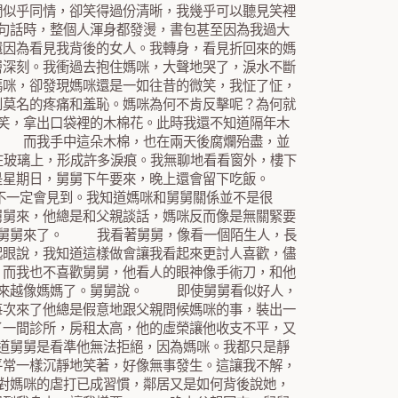
們似乎同情，卻笑得過份清晰，我幾乎可以聽見笑裡
句話時，整個人渾身都發燙，書包甚至因為我過大
還因為看見我背後的女人。我轉身，看見折回來的媽
層深刻。我衝過去抱住媽咪，大聲地哭了，淚水不斷
媽咪，卻發現媽咪還是一如往昔的微笑，我怔了怔，
到莫名的疼痛和羞恥。媽咪為何不肯反擊呢？為何就
笑，拿出口袋裡的木棉花。此時我還不知道隔年木
。 而我手中這朵木棉，也在兩天後腐爛殆盡，並
玻璃上，形成許多淚痕。我無聊地看看窗外，樓下
是星期日，舅舅下午要來，晚上還會留下吃飯。
一定會見到。我知道媽咪和舅舅關係並不是很
舅舅來，他總是和父親談話，媽咪反而像是無關緊要
 舅舅來了。 我看著舅舅，像看一個陌生人，長
起眼說，我知道這樣做會讓我看起來更討人喜歡，儘
。而我也不喜歡舅舅，他看人的眼神像手術刀，和他
越來越像媽媽了。舅舅說。 即使舅舅看似好人，
每次來了他總是假意地跟父親問候媽咪的事，裝出一
了一間診所，房租太高，他的虛榮讓他收支不平，又
道舅舅是看準他無法拒絕，因為媽咪。我都只是靜
平常一樣沉靜地笑著，好像無事發生。這讓我不解，
對媽咪的虐打已成習慣，鄰居又是如何背後說她，