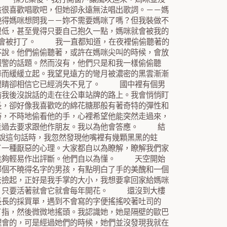
該很喜歡唱歌吧，但她卻永遠無法唱出歌詞。－－媽
曉得媽咪想問我－－妳不需要媽咪了嗎？但我裝做不
很低，甚至覺得只要自己抱久一點，媽咪就會被我的
不會被打了。 我一直都知道，在夜裡偷偷聽著的
不說。他們偷偷聽著，或許在媽咪尖叫的時候，會放
報警的話題。然而沒有，他們只是和我一樣偷偷聽
降而緩緩立起。我望見遠方的彎月被濃密的黑雲漸漸
是眼睛卻相信它已經消失不見了。 國中裡有個男
前我後沒說話的走在往公車站牌的路上。我會悄悄盯
長，卻好像我喜歡吃的綿花糖那般有著奇特的彈性和
時，不時地偷看他的手，心裡希望他能突然走過來，
，走過去要求跟他作朋友。我以為他會答應。 結
說這句話時，我忽然發現他嘴裡有幾顆黑黑的蛀
了一種厭惡的心理。大家都自以為瞭解，瞭解我們家
麼能夠輕易作出評斷。他們自以為懂。 天空開始
那個不曉得名字的男孩，有點明白了手的美醜和一個
去撿起，正好是我手掌的大小，我想要拿回家給媽咪
的，只要活著就會它就會每年開花。 還沒到大樓
長長的採買單，遇到不會寫的字便搖搖咬著吐司的
了指，然後微微地搖頭。我認識她，她是隔壁的歐巴
理會的，可是經過她們的時候，她們並沒發現我就在