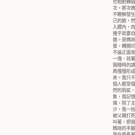
也相對轉
次。那次
不瞭解發
己的臉，
入體內，
幾乎就要
適。是媽
膏，轉開
不論正面
一塊，就
我睡時的
再慢慢形
來。我只
個人都受
然的瑕疵
象，我記
端，除了
沙，我一
被父親打
叫著，把
媽咪的手
我在旁看