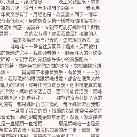
由歸到我身上，讓我憎惡。 晚上父親回來，舅舅
房，雖然只隔一道門，至少拉開了距離。 看著房
今年就突然有了。月經也是。為甚麼人到了一個年
聲音漸低漸沉，身體像麥芽糖一樣被時間拉高拉壯。
我感到困惑，舅舅在，父親不可能打媽咪啊？但我
是舅舅。 真的沒有啊！你看我像是打老婆的人
說。 這麼多傷是她自己弄的，怎麼說得過去！舅
。 喀喀喀－－聲音往房間靠了過來。房門被打
濕的像剛洗完手，我仰頭看他，一顆顆斗大的汗珠從
要碎掉，父親手臂的青筋像許多小蛇賁張起來。
站著，媽咪坐在他們之間的沙發，衣袖被翻折到
著跌爛。 舅舅蹲下來抓著我手，看著我。－－別
臉，我發現他的眼睛跟媽咪很像，都會在眼角突然
說服力的說詞，沒有任何實質意義，他不可能真的幫
任何幫助。媽咪養不活自己，更不可能養活我。媽咪
微微地抬起，她看著我。 妳爸爸沒有打她？真的
的沒有，都是媽咪自己弄傷的，每次媽咪流血我都
。 一旦開了謊言的頭，接續的說謊便變得容易許
也看著我，她的眼睛開始聚集水氣，然後，淚珠接連
她只是一直搖頭一直搖頭。 那是媽咪唯一也是最
釋重負的表情，我知道假如真的出了事，舅舅一定
好意思再開口借錢，舅舅過了一會就走了。 舅舅