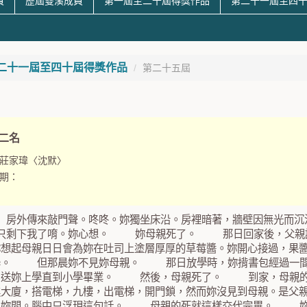
員
歷屆雙溪成員
第一屆至二十屆得獎作品
第二十一屆至四
二十一屆至四十屆得獎作品
第二十五屆
第二名
莊家瑋〈沈默〉
期：
房外傳來敲門聲。咚咚。妳獨坐床沿。房裡暗著，牆壁因無光而沉
剩下我了唷。妳心想。 妳母親死了。 那日回家後，父親說
妳想起母親日日會為妳在吐司上塗層厚厚的草莓醬。妳開心接過，果
學。 但那晨妳不見妳母親。 那日放學時，妳揹書包經過一間
，送妳上學直到小學畢業。 然後，母親死了。 到家，母親的
進大廈，搭電梯，九樓，出電梯，開門鎖，然而妳沒見到母親。
？妳問。腦中只浮現這句話。 母親的死就這樣交代完畢。 妳