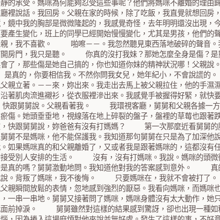
安靜的承受。媽咪為何能夠忍受這些事呢？他們將媽咪不離婚的理
在廳裡說話。我回房。父親在家的時候，除了吃飯，我直覺就想回
鏡，鏡中我的胸部是微微隆起的，我感覺奇怪，去年明明還沒出現，
便要產生變化，班上的同學已經開始慢慢變化，尤其是男孩，他們的
父親，我不喜歡。 啪嚓－－。我忽然聽見東西落地破碎的聲音。
打開房門，我只是聽。 你真的沒打我妹？那她怎麼全身是傷？
誤會了，那些傷是她自己搞的，你也知道你妹的精神狀況哪！父親
是真的，你要相信我。不然你問我女兒，她年紀小，不會說謊的
見父親立著。－－來，妳出來。我走出去馬上被父親拉住，他的手濕
，沿著肌肉流進襯衫，從衣服裡滲出來。我感覺手被握得好緊，就快
跟舅舅說。父親看著我。 我環視客廳，舅舅和父親各據一方的
出瘀傷。她頭垂垂地，視線落在地上碎裂的盤子，盤裡的草莓也跟
在，快跟舅舅說，妳爸爸有沒有打媽媽？ 第一次那麼近看舅舅的
是舅舅不是媽咪，他不能保護我。我知道那句舅舅在只是為了加深他
我。如果媽咪真的和父親離婚了，又或者我是跟著媽咪的，這都沒有
的接受別人安排的生活。 沒有，沒有打媽咪。我說。媽咪的頭
的是真的嗎？舅舅激動地問。我知道他對我的答案感到意外。 真
我說。背叛了媽咪，我不後悔。 只要媽咪在，我就不會被打了
見父親瞬間放鬆的表情，忽地感到強烈的厭惡。我看向媽咪，而媽咪
出，一串一串地。舅舅又接著問了媽咪，媽咪身體沒有太大動作，
我面前掉淚。 舅舅雖然對這樣的結果感到驚訝，卻也出現一種如
苦惱，因為捲入這場麻煩對他來說並無好處。發生了這樣的事，不