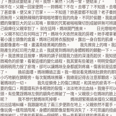
弱了。應該就要結束了吧。我想。果然，只再一會，便結束了。
媽咪不在，父親一回家便問－－妳媽呢？不在。去哪了？不知道。去
生了甚麼事，便又來了巴掌。－－不知道？妳甚麼都不知道？老子養
然而無用。父親熱辣辣的掌啪啪地響在我的肉身，不同於偷聽，我能
肉體的聲響巨大的足以耳鳴，狠狠的咒罵被啪啪聲切割成破碎無可辨
自己麻痺任父親宰割了。 就在這時，媽咪開門進來。 日光燈啪地
咪，父親不知已在何時出了門，媽咪今天依然來我的房裡。她手裡拿
印著小護士頭像的盒蓋，媽咪已經將衣服脫掉，露出一身白皙的肌膚
背面都像畫布一樣，畫滿青綠黑褐的顏色。 我先擦背上的唷。
著剛產生的紅印用力壓上去，我感覺到媽咪的身體輕輕的顫動一下。
調子。我塗擦並且按摩，媽咪的調子就隨我力道的深淺而起伏，我知
成微褐色的瘀暈，看著這樣的變化過程，我其實有些著迷，明明受傷
不過稍稍用力按了瘀塊，卻可以讓媽咪全身都感到疼痛。傷害就是
傷了。 換前面嘍。媽咪轉過正面。我一眼就看見媽咪肚臍旁的那
，小巧地躺在臍眼旁。每次幫媽咪擦藥，我總是記得去注意那顆痣，
憶著媽咪的一切。 我先從鎖骨上的傷口擦起，和其他的瘀青不一
主要的傷口，周圍還有許多輕微的裂傷，淡淡地滲出血絲。我幾乎可
抬頭，有些驚訝媽咪左側的額角也擦破了一塊。父親很少在媽咪的臉
死呢？ 我不想代替媽咪死掉哪。 媽咪趕緊衝過來擋在父親面
我拉出這場糾纏。我踉蹌地走了兩三步便跌在地上，父親依然不罷手
腳像玩偶一樣甩頭甩尾，身體的關節像是暫時消失了，不可思議的扭
著媽咪被打，認真的看著每一個細節。我一直看著這樣的畫面長大