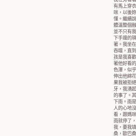
有馬上穿
咪，以後
懂。繼續
體溫整個
並不只有
下手邊的
著。我坐
吞噬，直
孩是我喜
著他好看
色澤，似
伸出他綿
果我被拒
牙，我湧
的事了。
下雨。雨
人的心地
看，跟媽
雨就停了
我，要我
桑，歐巴