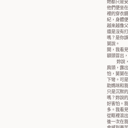
她都只是
他們便坐
裡的穿衣
紀，身體
越來越像
還是沒有
嗎？是你
舅說。 
開，我看
額頭冒出
妳說，快
肩頭，露
怕，舅舅
下彎。可
助媽咪和
只是沉默
嗎？妳說
好害怕。
多。我看
從眶裡滾
後一次在
會感到更