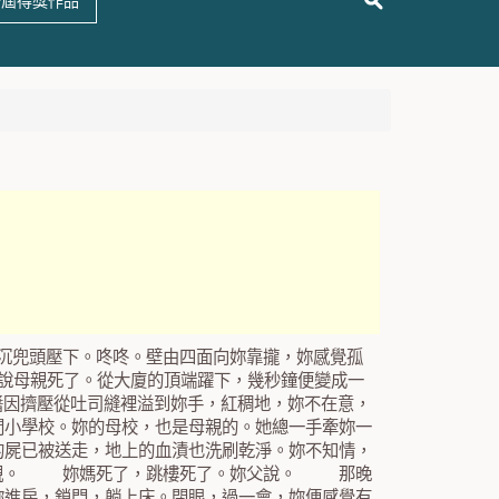
十屆得獎作品
沉兜頭壓下。咚咚。壁由四面向妳靠攏，妳感覺孤
母親死了。從大廈的頂端躍下，幾秒鐘便變成一
醬因擠壓從吐司縫裡溢到妳手，紅稠地，妳不在意，
小學校。妳的母校，也是母親的。她總一手牽妳一
屍已被送走，地上的血漬也洗刷乾淨。妳不知情，
是父親。 妳媽死了，跳樓死了。妳父說。 那晚
進房，鎖門，躺上床。閉眼，過一會，妳便感覺有