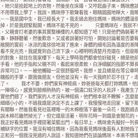
衣，她只是拾起地上的衣物，然後坐在床邊，又哼起曲子來。媽咪應
妳不用帶我上學了。我說。媽咪停下歌聲看我，眼睛圓圓地睜大，我
說－－我是國中生，我已經長大了。我走過去抱住媽咪，媽咪的體溫
融掉，於是我趕緊鬆開。媽咪不能不見的。 只要媽咪在，我就
我，父親會打老婆的事其實整棟樓的人都知道了吧！只是他們偽裝著
瑣事，靜靜聽著，然後歎息。又或者說著好可怕，開始討論著是否要
在敞開的窗前，冰涼的風徐徐地瀉了進來，身體的細毛因為溫度的漸
到看不見光亮。我感覺到自己流下淚。心裡明明清楚月亮還在，但
歡的對象，就住在我家樓下，每天上學時我們都會恰好碰見，總是他
的手看，他的手指和父親不同，看起來很柔軟，白淨細膩的指節不算
乎非常可口。－－被他觸碰一定很舒服吧。我想。並且總是在等公車
花糖般的手掌，跟我做朋友。但他並沒有。有一天我終於忍不住了
絕了。 我才不要，妳們家有神經病，妳爸爸每天都打妳媽媽。他
起一陣噁心，感覺到臉頰熱熱的，被一個滿口蛀牙的人批評，我產生
其實他們錯了，我們家的人才沒有神經病，他們根本就不瞭解，怎
是細細小小的，不過我還是決定不去上課了，我慢慢地走回家，留下
沒有關聯。然後我看見社區裡唯一的木棉樹落下最後一朵花，我跑過
咪說木棉花雖然掉光了，但它還是活著，明年花時一到還是會開花
，我正好看見媽咪手裡提著菜籃出門，每日早上，媽咪會先擬好一列
填補缺字的位置。我沒有喊住媽咪，因為我看見媽咪後面有人對她指
桑正和另一個我沒見過的人說話，我知道她們在談論媽咪。本來不想