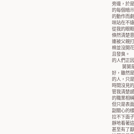
旁邊，於
的每個暗
的動作而
咪站在不
從我的眼
倏然清楚
連被父親
棉並沒開
且發臭。
的人們正
舅舅是媽
好，雖然
的人，只
時間沒見
管我清楚
的職業相
但只是表
副關心的
拉不下面
靜地看著
甚至有了