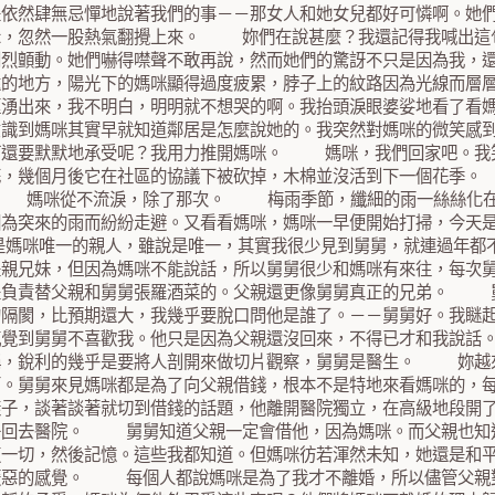
是依然肆無忌憚地說著我們的事－－那女人和她女兒都好可憐啊。她
示，忽然一股熱氣翻攪上來。 妳們在說甚麼？我還記得我喊出這
劇烈顫動。她們嚇得噤聲不敢再說，然而她們的驚訝不只是因為我，
遠的地方，陽光下的媽咪顯得過度疲累，脖子上的紋路因為光線而層
眶湧出來，我不明白，明明就不想哭的啊。我抬頭淚眼婆娑地看了看
意識到媽咪其實早就知道鄰居是怎麼說她的。我突然對媽咪的微笑感
打還要默默地承受呢？我用力推開媽咪。 媽咪，我們回家吧。我
花，幾個月後它在社區的協議下被砍掉，木棉並沒活到下一個花季
 媽咪從不流淚，除了那次。 梅雨季節，纖細的雨一絲絲化在
因為突來的雨而紛紛走避。又看看媽咪，媽咪一早便開始打掃，今天
咪唯一的親人，雖說是唯一，其實我很少見到舅舅，就連過年都不
是親兄妹，但因為媽咪不能說話，所以舅舅很少和媽咪有來往，每次
是負責替父親和舅舅張羅酒菜的。父親還更像舅舅真正的兄弟。
的隔閡，比預期還大，我幾乎要脫口問他是誰了。－－舅舅好。我瞇
感覺到舅舅不喜歡我。他只是因為父親還沒回來，不得已才和我說話
稱，銳利的幾乎是要將人剖開來做切片觀察，舅舅是醫生。 妳
面。舅舅來見媽咪都是為了向父親借錢，根本不是特地來看媽咪的，
樣子，談著談著就切到借錢的話題，他離開醫院獨立，在高級地段開
子回去醫院。 舅舅知道父親一定會借他，因為媽咪。而父親也知
這一切，然後記憶。這些我都知道。但媽咪彷若渾然未知，她還是和
厭惡的感覺。 每個人都說媽咪是為了我才不離婚，所以儘管父親