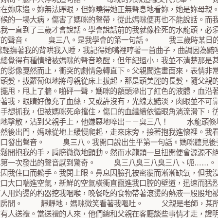
站在妳床邊。妳無法睜眼，但妳曉得她正無聲息地看妳，她是
時候的一場大病，傷害了媽咪的聲帶，從此媽咪便再也不能說話。而
此我一直到了三歲才會說話。學會說話前的我就像栓死的水龍頭，必
仿的聲音。 臭三八。是我學會的第一句話。 我三歲時某日的
媽咪輕撫著我的背哄我入睡，我記得她嘴裡哼著一首曲子，曲調因為黯
我總覺得有種情緒被媽咪的聲音喚醒，但年紀還小，我並不清楚那是
麗的影像戛然而止，衝突的劇情急轉直下。父親闖進畫面來，表情非
的頭髮，拔蘿蔔似地將母親從床上拔起，那是頭美麗的長髮，隨父親
右擺甩，甩上了牆。啪砰一聲，媽咪的額頭滲出了紅色的液體，血沿
看著我，眼睛好像充了血絲，又或許沒有，光線太黯淡，肉眼並不
出手想抓我，但被媽咪死命擋住，傷口的血繼續依循眼角淌流滑下，
啪地擊散，沾到父親手上，他嫌惡地啐出－－臭三八！ 水龍頭
房然後出門，媽咪從地上緩慢爬起，走來床旁，接著抱我進懷裡。我
開口發出聲音。 臭三八。我開口說出生平第一句話。媽咪聽見後
然鬆開抱我的手，肩膀微微地顫動。然而水龍頭一旦扭開便會源源不
己第一次發出的聲音感到驚奇。 臭三八臭三八臭三八、呃……
未因我住口而鬆手。我閉上眼。鼻息因臉孔被密覆而漸漸缺氧，但我
大口大口喘進空氣，新鮮的空氣橫衝直竄進我口腔的壁道，迅速而猛
有人用灼燙的杓器挖我咽喉，晚餐吃的食物帶著滾燙的熱液一股股地
個房間。 靜靜地，媽咪微笑看著我嘔吐。 父親是老師，某所
會有人送禮。當送禮的人來，他們總和父親在客廳談些事情才走，證