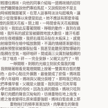
輕輕摟住媽咪，向他的同事介紹每一道媽咪燒的招待
在他們離開後說他們專拍馬屁。又說假如他不是主
的時候輕聲跟著笑，在眾人談事時淡淡勾起嘴角，讓
至少從我懂事以來便是如此。她不應該有那麼幸福
燈的房間天花板。閉上眼，一時間會有天花板顫巍
還安在。我如此反覆著閉眼、睜眼的動作，直到在過
暗，我所有的感官皆被顯微地放大數倍，連汗毛都
狗吠在夜裡擴散，我把右邊耳朵貼在木板床上，感覺
的射線登時在暗中幅放散開，不滿的情緒逐漸變得壯
情緒無預警就被撕裂扯傷，我甚至能聽見理智爆破的
黏稠在空氣。啪砰啪砰。間或兩三尖厲割破黏稠的
，除了喘息。砰－－完全安靜。父親又出門了。明
的。 一睜開眼，刺眼的光線立刻就炙傷我的瞳
，我微瞇著眼看見電燈開關上按著一雙異常白皙的雙
顏色，由中心點往外擴散，最後變成了瘀傷。媽咪眉
學六年級時，媽咪與父親分房睡了。那時我已明白
我們準備早餐，父親是火腿蛋，我則是吐司夾草莓
小學也是媽咪的母校。因為生病的關係，媽咪只唸到
，擊打肉體的聲音沉甸甸的，彷彿重物在地上拖曳，
痊癒之後會變得比原來還要強韌。媽咪白皙皮膚上那
吧。 重物拖打的頻率漸漸加快，肉擊產生的聲音