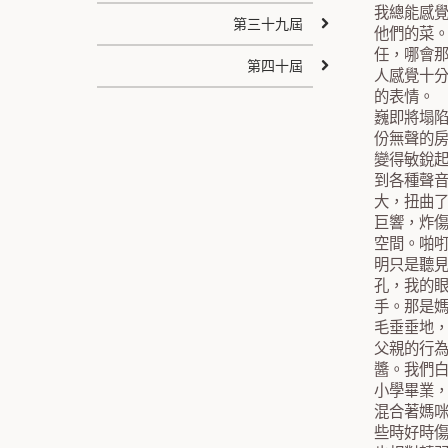
我總能感
第三十九屆
他們的菜
任，哪會
第四十屆
人感覺十
的表情。
巍即將塌
份無聲的
變得敏銳
到各種聲
大，扭曲
巨響，炸
空間。啪
明只是聽
孔，我的
手。那是
毛垂垂地
父親的行
醬。我們
小學畢業
混合著媽
些時好時