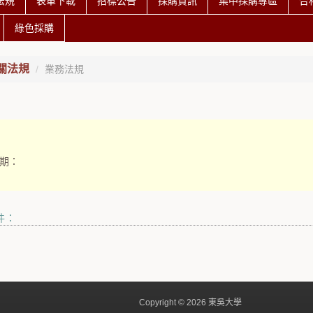
法規
表單下載
招標公告
採購資訊
集中採購專區
合
綠色採購
關法規
業務法規
期：
件：
Copyright © 2026 東吳大學