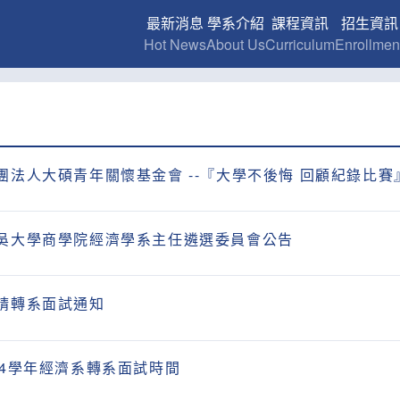
最新消息
學系介紹
課程資訊
招生資訊
Hot News
About Us
Curriculum
Enrollmen
團法人大碩青年關懷基金會 --『大學不後悔 回顧紀錄比賽
吳大學商學院經濟學系主任遴選委員會公告
請轉系面試通知
04學年經濟系轉系面試時間