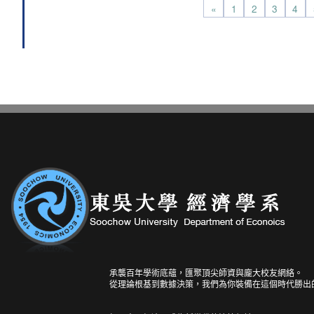
«
1
2
3
4
承襲百年學術底蘊，匯聚頂尖師資與龐大校友網絡。
從理論根基到數據決策，我們為你裝備在這個時代勝出