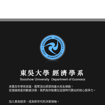
承襲百年學術底蘊，匯聚頂尖師資與龐大校友網絡。
從理論根基到數據決策，我們為你裝備在這個時代勝出的核心競爭力。