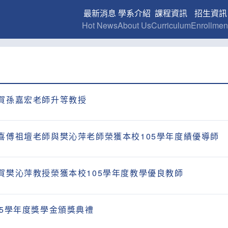
最新消息
學系介紹
課程資訊
招生資訊
Hot News
About Us
Curriculum
Enrollmen
賀孫嘉宏老師升等教授
喜傅祖壇老師與樊沁萍老師榮獲本校105學年度績優導師
賀樊沁萍教授榮獲本校105學年度教學優良教師
05學年度獎學金頒獎典禮