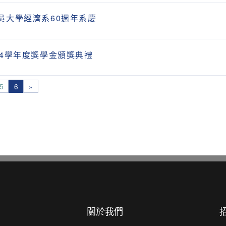
吳大學經濟系60週年系慶
04學年度獎學金頒獎典禮
5
6
»
關於我們