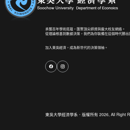
承襲百年學術底蘊，匯聚頂尖師資與龐大校友網絡。
從理論根基到數據決策，我們為你裝備在這個時代勝出
東吳大學經濟學系．版權所有 2026, All Right R